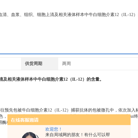
量检测血清、血浆、组织、细胞上清及相关液体样本中牛白细胞介素12（IL-12
供货周期
两周
清及相关液体样本中
牛白细胞介素12
（
IL-12
）的含量。
往预先包被牛白细胞介素12（IL-12）捕获抗体的包被微孔中，依次加入
色，TMB在过氧化物酶的催化下转化成蓝色，并在酸的作用下转化成zui
用酶标仪在450nm 波长下测定吸光度（OD 值），计算样品浓度。
欢迎您！
来自局域网的朋友！有什么可以帮