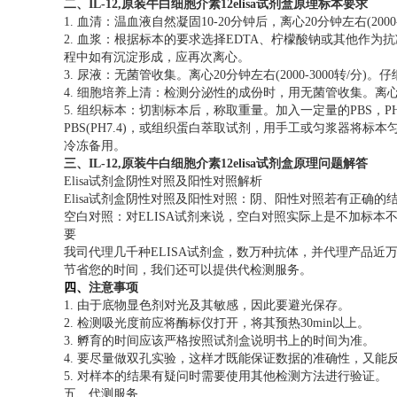
二、
IL-12,原装牛白细胞介素12elisa试剂盒原理
标本要求
1. 血清：温血液自然凝固10-20分钟后，离心20分钟左右(2
2. 血浆：根据标本的要求选择EDTA、柠檬酸钠或其他作为抗凝剂
程中如有沉淀形成，应再次离心。
3. 尿液：无菌管收集。离心20分钟左右(2000-3000
4. 细胞培养上清：检测分泌性的成份时，用无菌管收集。离心20分
5. 组织标本：切割标本后，称取重量。加入一定量的PBS，
PBS(PH7.4)，或组织蛋白萃取试剂，用手工或匀浆器将标本匀
冷冻备用。
三、
IL-12,原装牛白细胞介素12elisa试剂盒原理
问题解答
Elisa试剂盒阴性对照及阳性对照解析
Elisa试剂盒阴性对照及阳性对照：阴、阳性对照若有正确
空白对照：对ELISA试剂来说，空白对照实际上是不加标
要
我司代理几千种ELISA试剂盒，数万种抗体，并代理产品
节省您的时间，我们还可以提供代检测服务。
四、
注意事项
1. 由于底物显色剂对光及其敏感，因此要避光保存。
2. 检测吸光度前应将酶标仪打开，将其预热30min以上。
3. 孵育的时间应该严格按照试剂盒说明书上的时间为准。
4. 要尽量做双孔实验，这样才既能保证数据的准确性，又能
5. 对样本的结果有疑问时需要使用其他检测方法进行验证。
五、代测服务