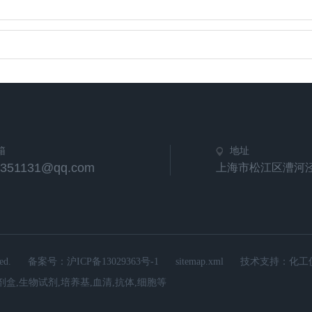
箱
地址
5351131@qq.com
上海市松江区漕河
d.
备案号：
沪ICP备13029363号-1
sitemap.xml
技术支持：
化工
A试剂盒,生物试剂,培养基,血清,抗体,细胞等