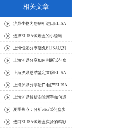
相关文章
沪鼎生物为您解析进口ELISA
试剂盒的洗涤参数
选择ELISA试剂盒的小秘籍
上海恒远分享避免ELISA试剂
盒试验中的一些过失?
上海沪鼎分享如何判断试剂盒
灵敏度、稳定性？
上海沪鼎总结鉴定冒牌ELISA
试剂盒的小窍门
上海沪鼎分享进口/国产ELISA
试剂盒区别
上海沪鼎解析实验新手如何运
用ELISA试剂盒
夏季焦点：分析elisa试剂盒步
骤核心
进口ELISA试剂盒实验的精彩