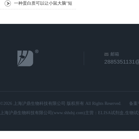
表现过程
一种蛋白质可以让小鼠大脑“短
路”
邮箱
2885351131
©2026 上海沪鼎生物科技有限公司 版权所有 All Rights Reserved.
备案
上海沪鼎生物科技有限公司(www.shhdsj.com)主营：ELISA试剂盒,生物