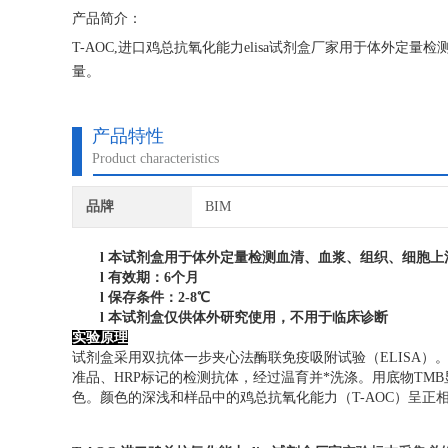
产品简介：
T-AOC,进口鸡总抗氧化能力elisa试剂盒厂家用于体外定
量。
产品特性
Product characteristics
品牌
BIM
l
本试剂盒用于体外定量检测血清、血浆、组织、细胞上
l
有效期：6个月
l
保存条件：
2
-8℃
l
本试剂盒仅供体外研究使用，不用于临床诊断
实验原理
试剂盒采用双抗体一步夹心法酶联免疫吸附试验（ELISA）
准品、HRP标记的检测抗体，经过温育并*洗涤。用底物TMB
色。颜色的深浅和样品中的鸡总抗氧化能力（T-AOC）呈正相