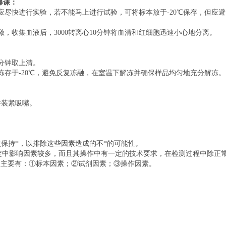
修课：
应尽快进行实验，若不能马上进行试验，可将标本放于-20℃保存，但应
，收集血液后，3000转离心10分钟将血清和红细胞迅速小心地分离。
0分钟取上清。
冻存于-20℃，避免反复冻融，在室温下解冻并确保样品均匀地充分解冻。
并装紧吸嘴。
保持*，以排除这些因素造成的不*的可能性。
SA测定中影响因素较多，而且其操作中有一定的技术要求，在检测过程中除正
原因主要有：①标本因素；②试剂因素；③操作因素。