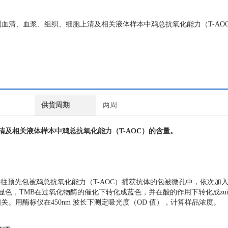
量检测血清、血浆、组织、细胞上清及相关液体样本中鸡总抗氧化能力（T-AO
供货周期
两周
清及相关液体样本中
鸡总抗氧化能力
（
T-AOC
）的含量。
。往预先包被鸡总抗氧化能力（T-AOC）捕获抗体的包被微孔中，依次加
显色，TMB在过氧化物酶的催化下转化成蓝色，并在酸的作用下转化成zu
关。用酶标仪在450nm 波长下测定吸光度（OD 值），计算样品浓度。