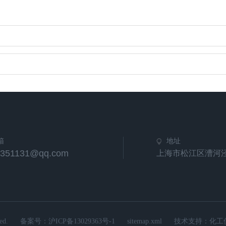
箱
地址
5351131@qq.com
上海市松江区漕河
d.
备案号：
沪ICP备13029363号-1
sitemap.xml
技术支持：
化工