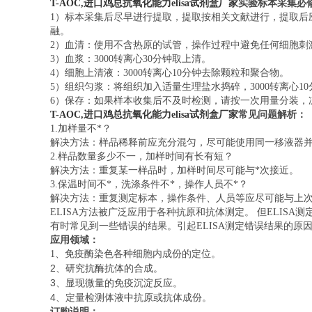
T-AOC,进口鸡总抗氧化能力elisa试剂盒厂家
实验标本采集必
1）标本采集后尽早进行提取，提取按相关文献进行，提取后
融。
2）血清：使用不含热原的试管，操作过程中避免任何细胞刺激
3）血浆：3000转离心30分钟取上清。
4）细胞上清液：3000转离心10分钟去除颗粒和聚合物。
5）组织匀浆：将组织加入适量生理盐水捣碎，3000转离心1
6）保存：如果样本收集后不及时检测，请按一次用量分装，
T-AOC,进口鸡总抗氧化能力elisa试剂盒厂家
常见问题解析：
1.加样量不*？
解决方法：样品稀释前应充分混匀，尽可能使用同一移液器
2.样品数量多少不一，加样时间有长有短？
解决方法：重复某一样品时，加样时间尽可能与*次接近。
3.保温时间不*，洗涤条件不*，操作人员不*？
解决方法：重复测定标本，操作条件、人员等应尽可能与上次
ELISA方法被广泛应用于各种抗原和抗体测定。 但ELI
有时常见到一些错误的结果。引起ELISA测定错误结果的
应用领域：
1、免疫酶染色各种细胞内成份的定位。
2
、研究抗酶抗体的合成。
3
、显现微量的免疫沉淀反应。
4
、定量检测体液中抗原或抗体成份。
订购说明：