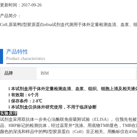
更新时间：2017-09-26
产品简介：
ColⅠ,原装鸭I型胶原蛋白elisa试剂盒代测用于体外定量检测血清、血浆
产品特性
Product characteristics
品牌
BIM
l
本试剂盒用于体外定量检测血清、血浆、组织、细胞上清及相关液
l
有效期：6个月
l
保存条件：
2
-8℃
l
本试剂盒仅供体外研究使用，不用于临床诊断
实验原理
试剂盒采用双抗体一步夹心法酶联免疫吸附试验（ELISA）。往预先包被
品、HRP标记的检测抗体，经过温育并*洗涤。用底物TMB显色，TMB
颜色的深浅和样品中的鸭I型胶原蛋白（ColⅠ）呈正相关。用酶标仪在450