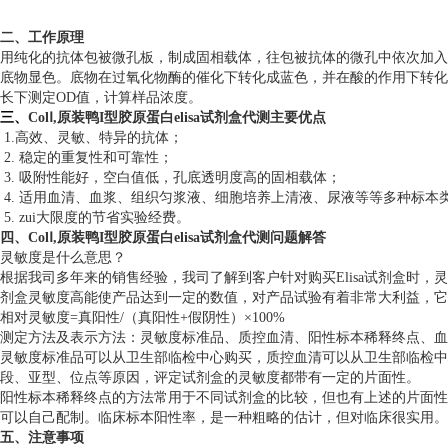
二、工作原理
用纯化的抗体包被微孔板，制成固相载体，往包被抗体的微孔中依次加入
底物显色。底物在过氧化物酶的催化下转化成蓝色，并在酸的作用下转化成z
长下测定OD值，计算样品浓度。
三、
ColⅠ,原装鸭I型胶原蛋白elisa试剂盒代测
主要优点
1.高效、灵敏、特异的抗体；
2. 稳定的重复性和可靠性；
3. 吸附性能好，空白值低，孔底透明度高的固相载体；
4. 适用血清、血浆、组织匀浆液、细胞培养上清液、尿液等等多种标本
5. zui大限度的节省实验经费。
四、
ColⅠ,原装鸭I型胶原蛋白elisa试剂盒代测
问题解答
灵敏度是什么意思？
根据我司多年来的销售经验，我司了解到客户针对购买Elisa试剂盒时，灵敏
剂盒灵敏度高能使产品达到一定的数值，对产品试验有着非常大利益，它能
相对灵敏度=真阳性/（真阳性+假阴性）×100%
测定方法及表示方法：灵敏度标准品、质控血清、阳性标本稀释终点、血清盘
灵敏度标准品可以从卫生部临检中心购买，质控血清可以从卫生部临检中
段、亚型、位点等原因，评定试剂盒的灵敏度都带有一定的片面性。
阳性标本稀释终点的方法常用于不同试剂盒的比较，但也有上述的片面性。阳性p
可以自己配制。临床标本阳性率，是一种粗略的估计，但对临床很实用。
五、
注意事项