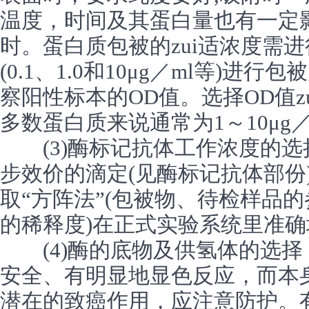
温度，时间及其蛋白量也有一定影响
时。蛋白质包被的zui适浓度需
(0.1、1.0和10μg／ml等)
察阳性标本的OD值。选择OD值z
多数蛋白质来说通常为1～10μg／
(3)酶标记抗体工作浓度的选择
步效价的滴定(见酶标记抗体部份
取“方阵法”(包被物、待检样品
的稀释度)在正式实验系统里准
(4)酶的底物及供氢体的选择
安全、有明显地显色反应，而本身
潜在的致癌作用，应注意防护。