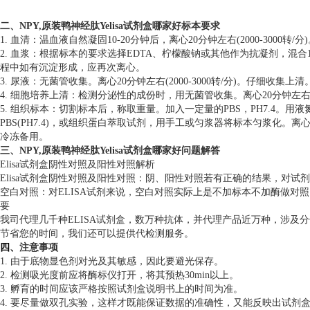
二、
NPY,原装鸭神经肽Yelisa试剂盒哪家好
标本要求
1. 血清：温血液自然凝固10-20分钟后，离心20分钟左右(2000-30
2. 血浆：根据标本的要求选择EDTA、柠檬酸钠或其他作为抗凝剂，混合10-
程中如有沉淀形成，应再次离心。
3. 尿液：无菌管收集。离心20分钟左右(2000-3000转/分)。仔
4. 细胞培养上清：检测分泌性的成份时，用无菌管收集。离心20分钟左右(20
5. 组织标本：切割标本后，称取重量。加入一定量的PBS，PH7.4。
PBS(PH7.4)，或组织蛋白萃取试剂，用手工或匀浆器将标本匀浆化。离心2
冷冻备用。
三、
NPY,原装鸭神经肽Yelisa试剂盒哪家好
问题解答
Elisa试剂盒阴性对照及阳性对照解析
Elisa试剂盒阴性对照及阳性对照：阴、阳性对照若有正确的结果，对试
空白对照：对ELISA试剂来说，空白对照实际上是不加标本不加酶做对
要
我司代理几千种ELISA试剂盒，数万种抗体，并代理产品近万种，涉及
节省您的时间，我们还可以提供代检测服务。
四、
注意事项
1. 由于底物显色剂对光及其敏感，因此要避光保存。
2. 检测吸光度前应将酶标仪打开，将其预热30min以上。
3. 孵育的时间应该严格按照试剂盒说明书上的时间为准。
4. 要尽量做双孔实验，这样才既能保证数据的准确性，又能反映出试剂