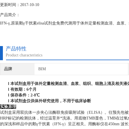
更新时间：2017-10-10
产品简介：
IFN-γ,原装鹅γ干扰素elisa试剂盒免费代测用于体外定量检测血清、血
产品特性
Product characteristics
品牌
BIM
l
本试剂盒用于体外定量检测血清、血浆、组织、细胞上清及相关液
l
有效期：6个月
l
保存条件：
2
-8℃
l
本试剂盒仅供体外研究使用，不用于临床诊断
实验原理
试剂盒采用双抗体一步夹心法酶联免疫吸附试验（ELISA）。往预先包被
HRP标记的检测抗体，经过温育并*洗涤。用底物TMB显色，TMB在过
的深浅和样品中的鹅γ干扰素（IFN-γ）呈正相关。用酶标仪在450nm 