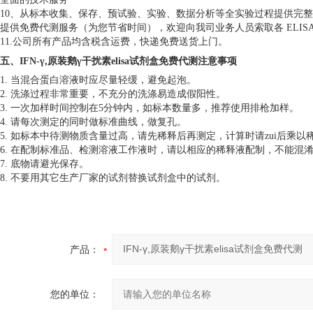
10、从标本收集、保存、预试验、实验、数据分析等全实验过程提供完
提供免费代测服务（为您节省时间），欢迎向我司业务人员索取各 ELIS
11.公司所有产品均含税含运费，快递免费送货上门。
五、
IFN-γ,原装鹅γ干扰素elisa试剂盒免费代测
注意事项
1. 当混合蛋白溶液时应尽量轻缓，避免起泡。
2. 洗涤过程非常重要，不充分的洗涤易造成假阳性。
3. 一次加样时间控制在5分钟内，如标本数量多，推荐使用排枪加样。
4. 请每次测定的同时做标准曲线，做复孔。
5. 如标本中待测物质含量过高，请先稀释后再测定，计算时请zui后乘以
6. 在配制标准品、检测溶液工作液时，请以相应的稀释液配制，不能混
7. 底物请避光保存。
8. 不要用其它生产厂家的试剂替换试剂盒中的试剂。
产品：
您的单位：