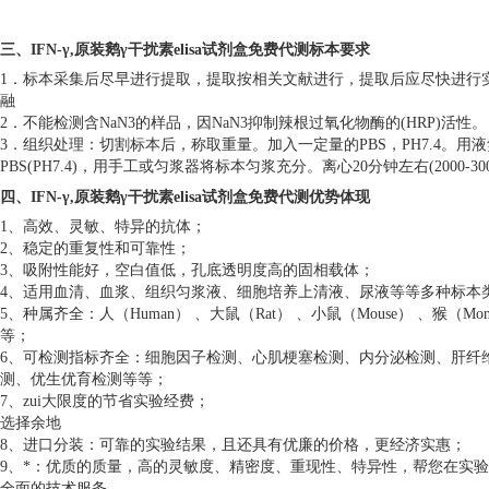
三、
IFN-γ,原装鹅γ干扰素elisa试剂盒免费代测
标本要求
1．标本采集后尽早进行提取，提取按相关文献进行，提取后应尽快进行实
融
2．不能检测含NaN3的样品，因NaN3抑制辣根过氧化物酶的(HRP)活性。
3．组织处理：切割标本后，称取重量。加入一定量的PBS，PH7.4。
PBS(PH7.4)，用手工或匀浆器将标本匀浆充分。离心20分钟左右(200
四、
IFN-γ,原装鹅γ干扰素elisa试剂盒免费代测
优势体现
1、高效、灵敏、特异的抗体；
2、稳定的重复性和可靠性；
3、吸附性能好，空白值低，孔底透明度高的固相载体；
4、适用血清、血浆、组织匀浆液、细胞培养上清液、尿液等等多种标本
5、种属齐全：人（Human） 、大鼠（Rat） 、小鼠（Mouse） 、猴（Mon
等；
6、可检测指标齐全：细胞因子检测、心肌梗塞检测、内分泌检测、肝纤
测、优生优育检测等等；
7、zui大限度的节省实验经费；
选择余地
8、进口分装：可靠的实验结果，且还具有优廉的价格，更经济实惠；
9、*：优质的质量，高的灵敏度、精密度、重现性、特异性，帮您在实
全面的技术服务