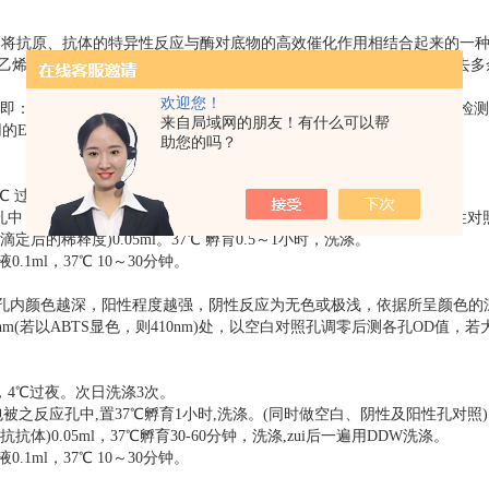
础，将抗原、抗体的特异性反应与酶对底物的高效催化作用相结合起来的一
苯乙烯微量滴定板的孔中进行，每加入一种试剂孵育后，可通过洗涤除去多
欢迎您！
即：用于检测抗体的间接法、用于检测抗原的双抗体夹心法以及用于检测
来自局域网的朋友！有什么可以帮
LISA双抗体夹心法及ELISA间接法服务。
助您的吗？
l，4℃ 过夜。次日，弃去孔内溶液，用洗涤缓冲液洗3次。
应孔中，置37℃ 孵育1小时。然后洗涤(同时做空白孔，阴性对照孔及阳性对
的稀释度)0.05ml。37℃ 孵育0.5～1小时，洗涤。
ml，37℃ 10～30分钟。
孔内颜色越深，阳性程度越强，阴性反应为无色或极浅，依据所呈颜色的
50nm(若以ABTS显色，则410nm)处，以空白对照孔调零后测各孔OD值，
ml，4℃过夜。次日洗涤3次。
包被之反应孔中,置37℃孵育1小时,洗涤。(同时做空白、阴性及阳性孔对照)
0.05ml，37℃孵育30-60分钟，洗涤,zui后一遍用DDW洗涤。
ml，37℃ 10～30分钟。