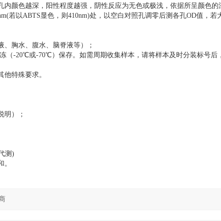
孔内颜色越深，阳性程度越强，阴性反应为无色或极浅，依据所呈颜色的
50nm(若以ABTS显色，则410nm)处，以空白对照孔调零后测各孔OD值，
液、胸水、腹水、脑脊液等）；
（-20℃或-70℃）保存。如需周期收集样本，请将样本及时分装标号后，
其他特殊要求。
说明）；
。
代测)
和。