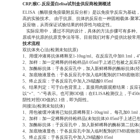
CRP,猴C-反应蛋白elisa试剂盒供应商
检测概述
ELISA（酶联接免疫吸附反应分析）是以免疫学反应为基
高的实验技术。 由于抗原、抗体的反应在一种固相载体-聚
反应物，从而保证试验结果的特异性与稳定性。
实际应用中，通过不同的设计，具体的方法步骤可有多种。
原或半抗原的抗原竞争法等等。目前我们对客户提供比较常用的E
技术流程
双抗体夹心法(检测未知抗原)
1、用缓冲液将抗体稀释至1-10ug/ml。在反应孔中加0.1m
2、加样：加一定稀释的待检样品0.05ml于上述已包被之反
3、加酶标抗体：于各反应孔中，加入新鲜稀释的酶标抗体(经滴定后
4、加底物液显色：于各反应孔中加入临时配制的TMB底物溶液0.1
5、终止反应：于各反应孔中加入2M硫酸0.05ml
6、结果判定：可于白色背景上，直接用肉眼观察结果：反应
以“+”、“-”号表示。也可测OD值：在ELISA检测仪上，于4
阴性对照OD值的2.1倍，即为阳性。
间接法(检测未知抗体)
1、用包被缓冲液将已知抗原稀释至1-10ug/ml， 每孔加0.1
2、加样：加一定稀释的待检样品(未知抗体)0.05ml于上述已
3、加酶标抗体：于反应孔中，加入新鲜稀释的酶标第二抗体(抗抗体)
4、加底物液显色：于各反应孔中加入临时配制的TMB底物溶液0.1
5、终止反应：于各反应孔中加入2M硫酸0.05ml