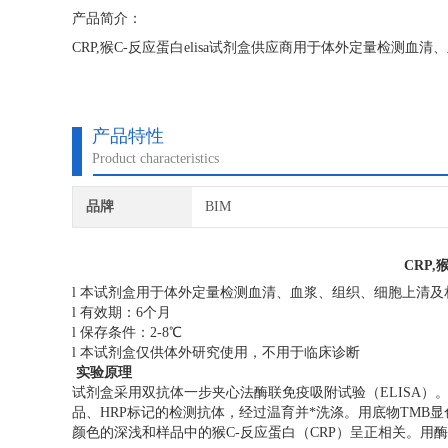
产品简介：
CRP,猴C-反应蛋白elisa试剂盒供应商用于体外定量检测
产品特性
Product characteristics
品牌
BIM
CRP,
l 本试剂盒用于体外定量检测血清、血浆、组织、细胞上清及
l 有效期：6个月
l 保存条件：2-8℃
l 本试剂盒仅供体外研究使用，不用于临床诊断
实验原理
试剂盒采用双抗体一步夹心法酶联免疫吸附试验（ELISA）
品、HRP标记的检测抗体，经过温育并*洗涤。用底物TMB显
颜色的深浅和样品中的猴C-反应蛋白（CRP）呈正相关。用酶标