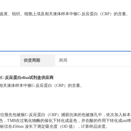
血清、血浆、组织、细胞上清及相关液体样本中猴C-反应蛋白（CRP）的含量。
供货周期
两周
猴C-反应蛋白elisa试剂盒供应商
相关液体样本中猴C-反应蛋白（CRP）的含量。
。往预先包被猴C-反应蛋白（CRP）捕获抗体的包被微孔中，依次加入标
色，TMB在过氧化物酶的催化下转化成蓝色，并在酸的作用下转化成zui
仪在450nm 波长下测定吸光度（OD 值），计算样品浓度。