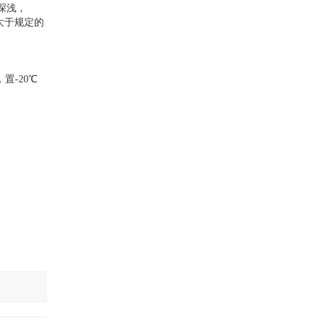
深浅，
若大于规定的
置-20℃