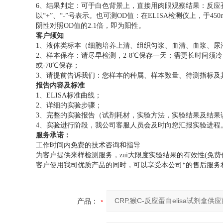
6、结果判定：可于白色背景上，直接用肉眼观察结果：反应
以“+”、“-”号表示。也可测OD值：在ELISA检测仪上，于4
阴性对照OD值的2.1倍，即为阳性。
客户须知
1、液体类标本（细胞培养上清、组织匀浆、血清、血浆、尿
2、样本保存：请尽早检测，2-8℃保存一天；需更长时间须冷冻
或-70℃保存；
3、请提前告诉我们：您样本的种属、样本数量、待测指标及
报告内容及标准
1、ELISA标准曲线；
2、详细的实验步骤；
3、完整的实验报告（试剂耗材，实验方法，实验结果及结果
4、实验进行阶段，我公司客服人员会及时向您汇报实验进程
服务承诺：
工作时间内免费的技术咨询和指导
为客户提供来样检测服务，zui大限度实验结果的有效性(免费
客户使用我司优质产品的同时，可以享受本公司*的售后服务
产品：