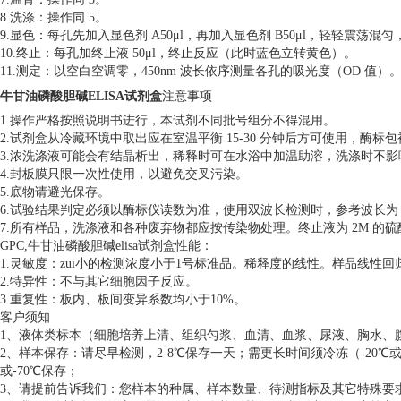
8.洗涤：操作同 5。
9.显色：每孔先加入显色剂 A50μl，再加入显色剂 B50μl，轻轻震荡混匀，
10.终止：每孔加终止液 50μl，终止反应（此时蓝色立转黄色）。
11.测定：以空白空调零，450nm 波长依序测量各孔的吸光度（OD 值）
牛甘油磷酸胆碱ELISA试剂盒
注意事项
1.操作严格按照说明书进行，本试剂不同批号组分不得混用。
2.试剂盒从冷藏环境中取出应在室温平衡 15-30 分钟后方可使用，酶
3.浓洗涤液可能会有结晶析出，稀释时可在水浴中加温助溶，洗涤时不影
4.封板膜只限一次性使用，以避免交叉污染。
5.底物请避光保存。
6.试验结果判定必须以酶标仪读数为准，使用双波长检测时，参考波长为 6
7.所有样品，洗涤液和各种废弃物都应按传染物处理。终止液为 2M 的
GPC,牛甘油磷酸胆碱elisa试剂盒性能：
1.灵敏度：zui小的检测浓度小于1号标准品。稀释度的线性。样品线性回归
2.特异性：不与其它细胞因子反应。
3.重复性：板内、板间变异系数均小于10%。
客户须知
1、液体类标本（细胞培养上清、组织匀浆、血清、血浆、尿液、胸水、
2、样本保存：请尽早检测，2-8℃保存一天；需更长时间须冷冻（-20℃
或-70℃保存；
3、请提前告诉我们：您样本的种属、样本数量、待测指标及其它特殊要