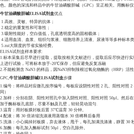
色。颜色的深浅和样品中的牛甘油磷酸胆碱（GPC）呈正相关。用酶标仪在
牛甘油磷酸胆碱ELISA试剂盒
优点
1.高效、灵敏、特异的抗体；
2.稳定的重复性和可靠性；
3.吸附性能好，空白值低，孔底透明度高的固相载体；
4.适用血清、血浆、组织匀浆液、细胞培养上清液、尿液等等多种标本
5.zui大限度的节省实验经费。
ELISA试剂盒样本要求:
1.标本采集后尽早进行提取，提取按相关文献进行，提取后应尽快进行实
上进行试验，可将标本放于-20℃保存，但应避免反复冻融
2.不能检测含 NaN3 的样品，因NaN3抑制辣根过氧化物酶的（HRP）活
GPC,
牛甘油磷酸胆碱ELISA试剂盒
步骤
1.编号：将样品对应微孔按序编号，每板应设阴性对照 2 孔、阳性对照 
同）
2.加样：分别在阴、阳性对照孔中加入阴性对照、阳性对照 50μl。然后在
加于酶标板孔底部，尽量不触及孔壁，轻轻晃动混匀.
3.温育：用封板膜封板后置 37℃温育 30 分钟。
4.配液：将 30 倍浓缩洗涤液用蒸馏水 30 倍稀释后备用
5.洗涤：小心揭掉封板膜，弃去液体，甩干，每孔加满洗涤液，静置 30 
6.加酶：每孔加入酶标试剂 50μl，空白孔除外。
7.温育：操作同 3。