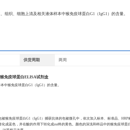
血浆、组织、细胞上清及相关液体样本中猴免疫球蛋白G1（IgG1）的含量。
供货周期
两周
猴免疫球蛋白ELISA试剂盒
中猴免疫球蛋白G1（IgG1）的含量。
被猴免疫球蛋白G1（IgG1）捕获抗体的包被微孔中，依次加入标本、标准品、HRP
转化成蓝色，并在酸的作用下转化成zui终的黄色。颜色的深浅和样品中的猴免疫球蛋