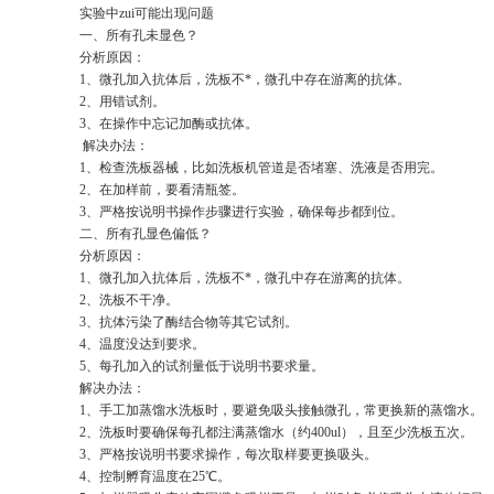
实验中zui可能出现问题
一、所有孔未显色？
分析原因：
1、微孔加入抗体后，洗板不*，微孔中存在游离的抗体。
2、用错试剂。
3、在操作中忘记加酶或抗体。
解决办法：
1、检查洗板器械，比如洗板机管道是否堵塞、洗液是否用完。
2、在加样前，要看清瓶签。
3、严格按说明书操作步骤进行实验，确保每步都到位。
二、所有孔显色偏低？
分析原因：
1、微孔加入抗体后，洗板不*，微孔中存在游离的抗体。
2、洗板不干净。
3、抗体污染了酶结合物等其它试剂。
4、温度没达到要求。
5、每孔加入的试剂量低于说明书要求量。
解决办法：
1、手工加蒸馏水洗板时，要避免吸头接触微孔，常更换新的蒸馏水
2、洗板时要确保每孔都注满蒸馏水（约400ul），且至少洗板五次。
3、严格按说明书要求操作，每次取样要更换吸头。
4、控制孵育温度在25℃。