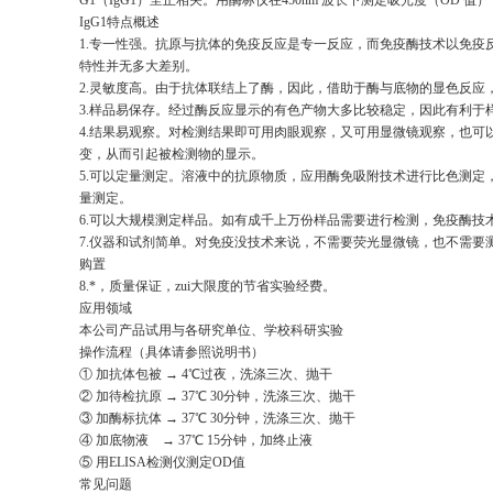
G1（IgG1）呈正相关。用酶标仪在450nm 波长下测定吸光度（OD 
IgG1
特点概述
1.专一性强。抗原与抗体的免疫反应是专一反应，而免疫酶技术以免疫
特性并无多大差别。
2.灵敏度高。由于抗体联结上了酶，因此，借助于酶与底物的显色反
3.样品易保存。经过酶反应显示的有色产物大多比较稳定，因此有利于
4.结果易观察。对检测结果即可用肉眼观察，又可用显微镜观察，也
变，从而引起被检测物的显示。
5.可以定量测定。溶液中的抗原物质，应用酶免吸附技术进行比色测
量测定。
6.可以大规模测定样品。如有成千上万份样品需要进行检测，免疫酶技
7.仪器和试剂简单。对免疫没技术来说，不需要荧光显微镜，也不需
购置
8.*，质量保证，zui大限度的节省实验经费。
应用领域
本公司产品试用与各研究单位、学校科研实验
操作流程（具体请参照说明书）
① 加抗体包被 → 4℃过夜，洗涤三次、抛干
② 加待检抗原 → 37℃ 30分钟，洗涤三次、抛干
③ 加酶标抗体 → 37℃ 30分钟，洗涤三次、抛干
④ 加底物液 → 37℃ 15分钟，加终止液
⑤ 用ELISA检测仪测定OD值
常见问题