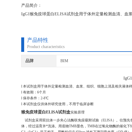
产品简介：
IgG1猴免疫球蛋白ELISA试剂盒用于体外定量检测血清、
产品特性
Product characteristics
品牌
BIM
IgG1
l 本试剂盒用于体外定量检测血清、血浆、组织、细胞上清及相关液体样本
l 有效期：6个月
l 保存条件：2-8℃
l 本试剂盒仅供体外研究使用，不用于临床诊断
猴免疫球蛋白ELISA试剂盒
实验原理
试剂盒采用双抗体一步夹心法酶联免疫吸附试验（ELISA）。往预先包
体，经过温育并*洗涤。用底物TMB显色，TMB在过氧化物酶的催化下