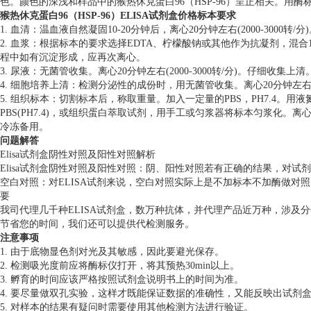
色。颜色的深浅和样品中的猴热休克蛋白96（HSP-96）呈正相关。用酶标
猴热休克蛋白96（HSP-96）ELISA试剂盒价格标本要求
1. 血清：温血液自然凝固10-20分钟后，离心20分钟左右(2000-30
2. 血浆：根据标本的要求选择EDTA、柠檬酸钠或其他作为抗凝剂，混合10-
程中如有沉淀形成，应再次离心。
3. 尿液：无菌管收集。离心20分钟左右(2000-3000转/分)。仔
4. 细胞培养上清：检测分泌性的成份时，用无菌管收集。离心20分钟左右(20
5. 组织标本：切割标本后，称取重量。加入一定量的PBS，PH7.4。
PBS(PH7.4)，或组织蛋白萃取试剂，用手工或匀浆器将标本匀浆化。离心2
冷冻备用。
问题解答
Elisa试剂盒阴性对照及阳性对照解析
Elisa试剂盒阴性对照及阳性对照：阴、阳性对照若有正确的结果，对试
空白对照：对ELISA试剂来说，空白对照实际上是不加标本不加酶做对
要
我司代理几千种ELISA试剂盒，数万种抗体，并代理产品近万种，涉及
节省您的时间，我们还可以提供代检测服务。
注意事项
1. 由于底物显色剂对光及其敏感，因此要避光保存。
2. 检测吸光度前应将酶标仪打开，将其预热30min以上。
3. 孵育的时间应该严格按照试剂盒说明书上的时间为准。
4. 要尽量做双孔实验，这样才既能保证数据的准确性，又能反映出试剂
5. 对样本的结果有疑问时需要使用其他检测方法进行验证。