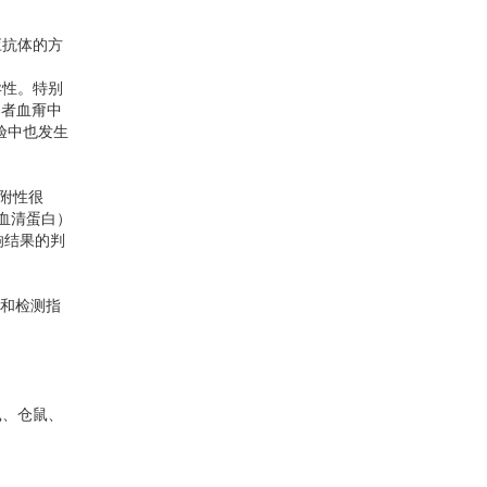
应抗体的方
异性。特别
染者血甭中
验中也发生
附性很
血清蛋白）
响结果的判
种类和检测指
鼠、仓鼠、