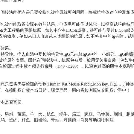
体的量正相关。
接法的优点是只要变换包被抗原就可利用同一酶标抗抗体建立检测相
被也能取得实际有效的结果，但应尽可能予以纯化，以提高试验的特
为工程酶的重组抗原，如其中含有E.Coli成份，很可能与受过E.Coli感
g反应的物质，例如来自人血浆或人体组织的抗原，如不将其中的Ig去除，试
被效果。
性。病人血清中受检的特异性IgG只占总IgG中的一小部分。IgG的吸
包被抗原的表面。因此在间接法中，抗原包被后一般用无关蛋白质（例如牛
在检测过程中标本须先行稀释（1:40~1:200），以避免过高的阴性本底影
的动物(Human,Rat,Mouse,Rabbit,Mon key, Pig……)
务员即可。在接到客户标本当日起，现货产品一周内将检测报告交到客户手中！
标本是否寄回。
蜴、蝌蚪、菠菜、羊、犬、鱿鱼、蜗牛、扁豆、豌豆、马铃薯、蝈蝈、豚
斑鸠、蚯蚓、鲤鱼、眼镜蛇、青蛙、丹顶鹤、鸟类等动植物种属