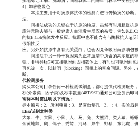
接地标记上酶。洗涤后，固相载体上的酶量与标本中受检抗
4）加底物显色
本法主要用于对病原体抗体的检测而进行传染病的诊断。间
法。
间接法成功的关键在于抗原的纯度。虽然有时用粗提抗原包
应注意除去能与一般健康人血清发生反应的杂质，例如以E.Coli
的抗E.Coli抗体发生反应。抗原中也不能含有与酶标抗人I
假阳性反
应。另外如抗原中含有无关蛋白，也会因竟争吸附而影响包
间接法中另一种干扰因素为正常血清中所含的高浓度的非特异
强，非特异IgG可直接吸附到固相载体上，有时也可吸附到
再包被一次，以封闭（blocking）固相上的空余间隙。另外，
断。
代检测服务
购买本公司目录任何一种检测试剂盒，都可提供代检测服务，您只需将需要检测
标(介素类、因子类)及标本数量(48T/96T)通知公司业
寄标本时需注明以下情况：
标本编号；2、所测项目；3、是否做复孔；3、；4、实验后
Elisa试剂盒种类
大象、牛、大鼠、小鼠、人、马、兔、大熊猫、类人猿、蜥
金黄地鼠、鹅、鸽子、秃鹫、河马、犀牛、野猪、东北虎、