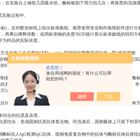
液体；在实验台上铺垫几层吸水纸，酶标板朝下用力拍几次；将推荐的洗涤
式实验过程中。
数坐标)，在对数坐标纸上绘出标准曲线。推荐使用专业制作曲线软件进行分
出相应的浓度，再乘以稀释倍数；或用标准物的浓度与OD值计算出标准曲线的回归
即为样品的实际浓度。
方法中有三个必要的试剂：（1）固相的抗菌素原或抗体，即"免疫吸附
"结合物"（conjugate）；（3）酶反应的底物。根据试剂的来源和标本的情
ELISA主要有以下几种类型：
欢迎您！
来自局域网的朋友！有什么可以帮
备酶结合物，以检测相应的抗体。与间接法测抗体的不同之处为以酶
助您的吗？
此其敏感度相对高于间接法。乙肝标志物中抗HBs的检测常采用本法。本
记方法。
抗体（抗人免疫球蛋白抗体）以检测与固相抗原结合的受检抗体，故称
未结合的抗原及杂质。
抗原结合，形成固相抗原抗体复合物。经洗涤后，固相载体上只留下特异
用酶标抗人IgG检测IgG抗体。固相免疫复合物中的抗体与酶标抗体抗体结