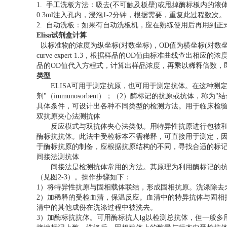
1. 手工洗板方法：吸去(不可触及板壁)或甩掉酶标板内的
0.3ml注入孔内，浸泡1-2分钟，根据需要，重复此过程数次。
2. 自动洗板：如果有自动洗板机，应在熟练使用后再用到正
Elisa试剂盒计算
以标准物的浓度为纵坐标(对数坐标)，OD值为横坐标(对
curve expert 1.3，根据样品的OD值由标准曲线查
品的OD值代入方程式，计算出样品浓度，再乘以稀释倍数，
类型
ELISA可用于测定抗原，也可用于测定抗体。在这种测定
剂"（immunosorbent）；（2）酶标记的抗原或抗体，称为
具体条件，可设计出各种不同类型的检测方法。用于临床检验的
双抗原夹心法测抗体
反应模式与双抗体夹心法类似。用特异性抗原进行包被和制
酶标抗抗体。此法中受检标本不需稀释，可直接用于测定，因
于酶标抗原的制备，应根据抗原结构的不同，寻找合适的标
间接法测抗体
间接法是检测抗体常用的方法。其原理为利用酶标记的抗
（见图2-3）。操作步骤如下：
1）将特异性抗原与固相载体联结，形成固相抗原。洗涤除去
2）加稀释的受检血清，保温反应。血清中的特异抗体与固相
清中的其他成份在洗涤过程中被洗去。
3）加酶标抗抗体。可用酶标抗人Ig以检测总抗体，但一般多