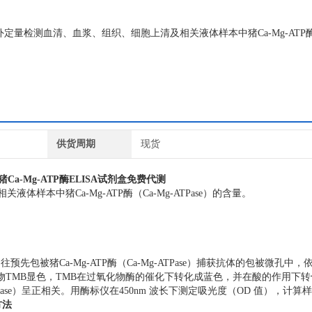
测用于体外定量检测血清、血浆、组织、细胞上清及相关液体样本中猪Ca-Mg-ATP酶（
供货周期
现货
se,猪Ca-Mg-ATP酶ELISA试剂盒免费代测
样本中猪Ca-Mg-ATP酶（Ca-Mg-ATPase）的含量。
先包被猪Ca-Mg-ATP酶（Ca-Mg-ATPase）捕获抗体的包被微孔中，
TMB显色，TMB在过氧化物酶的催化下转化成蓝色，并在酸的作用下转化
ATPase）呈正相关。用酶标仪在450nm 波长下测定吸光度（OD 值），计算
方法