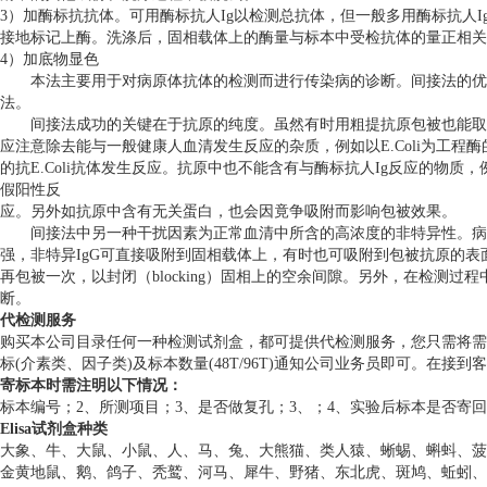
3）加酶标抗抗体。可用酶标抗人Ig以检测总抗体，但一般多用酶标抗人I
接地标记上酶。洗涤后，固相载体上的酶量与标本中受检抗体的量正相关
4）加底物显色
本法主要用于对病原体抗体的检测而进行传染病的诊断。间接法的优
法。
间接法成功的关键在于抗原的纯度。虽然有时用粗提抗原包被也能取
应注意除去能与一般健康人血清发生反应的杂质，例如以E.Coli为工程酶的重
的抗E.Coli抗体发生反应。抗原中也不能含有与酶标抗人Ig反应的物
假阳性反
应。另外如抗原中含有无关蛋白，也会因竟争吸附而影响包被效果。
间接法中另一种干扰因素为正常血清中所含的高浓度的非特异性。病人血清
强，非特异IgG可直接吸附到固相载体上，有时也可吸附到包被抗原的
再包被一次，以封闭（blocking）固相上的空余间隙。另外，在检测过程
断。
代检测服务
购买本公司目录任何一种检测试剂盒，都可提供代检测服务，您只需将需要检测的动物(Hum
标(介素类、因子类)及标本数量(48T/96T)通知公司业务员即可。在
寄标本时需注明以下情况：
标本编号；2、所测项目；3、是否做复孔；3、；4、实验后标本是否寄
Elisa试剂盒种类
大象、牛、大鼠、小鼠、人、马、兔、大熊猫、类人猿、蜥蜴、蝌蚪、菠
金黄地鼠、鹅、鸽子、秃鹫、河马、犀牛、野猪、东北虎、斑鸠、蚯蚓、