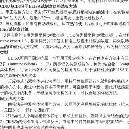
的深浅和样品中的猪CD8分子（CD8）呈正相关。用酶标仪在450nm 波
CD8,猪CD8分子ELISA试剂盒价格
洗板方法
1. 手工洗板方法：吸去(不可触及板壁)或甩掉酶标板内的液体；在实
0.3ml注入孔内，浸泡1-2分钟，根据需要，重复此过程数次。
2. 自动洗板：如果有自动洗板机，应在熟练使用后再用到正式实验过程
Elisa试剂盒计算
以标准物的浓度为纵坐标(对数坐标)，OD值为横坐标(对数坐标)，在
curve expert 1.3，根据样品的OD值由标准曲线查出相应的浓度
品的OD值代入方程式，计算出样品浓度，再乘以稀释倍数，即为样品的
类型
ELISA可用于测定抗原，也可用于测定抗体。在这种测定方法中有三
剂"（immunosorbent）；（2）酶标记的抗原或抗体，称为"结合物"（
具体条件，可设计出各种不同类型的检测方法。用于临床检验的ELISA
双抗原夹心法测抗体
反应模式与双抗体夹心法类似。用特异性抗原进行包被和制备酶结合
酶标抗抗体。此法中受检标本不需稀释，可直接用于测定，因此其敏感度
于酶标抗原的制备，应根据抗原结构的不同，寻找合适的标记方法。
间接法测抗体
间接法是检测抗体常用的方法。其原理为利用酶标记的抗抗体（抗人
（见图2-3）。操作步骤如下：
1）将特异性抗原与固相载体联结，形成固相抗原。洗涤除去未结合的抗
2）加稀释的受检血清，保温反应。血清中的特异抗体与固相抗原结合，
清中的其他成份在洗涤过程中被洗去。