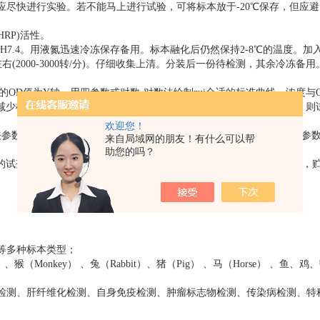
应尽快进行实验。若不能马上进行试验，可将标本放于-20℃保存，但应
RP)活性。
H7.4。用液氮迅速冷冻保存备用。标本融化后仍然保持2-8℃的温度。加
左右(2000-3000转/分)。仔细收集上清。分装后一份待检测，其余冷冻备用
OD值为Y轴，用四参数或对数-对数法绘制zui合适的标准曲线。浓度与
减少样本浓度可直接从标准曲线上读取。如果样本实验前进行了稀释，则试剂
欢迎您！
关参数，如坐标参数（线性，半对数）和计算方式参数（三次回归、四参
来自局域网的朋友！有什么可以帮
助您的吗？
的试剂1X缓冲液贮存于4℃，将不用的微孔板放回至密封袋内密封起来，贮
等多种标本类型；
 、猴（Monkey） 、兔（Rabbit）、猪（Pig） 、马（Horse） 、鱼、
检测、肝纤维化检测、自身免疫检测、肿瘤标志物检测、传染病检测、特