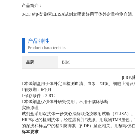
产品简介：
β-DF,猪β-防御素ELISA试剂盒哪家好用于体外定量检测
产品特性
Product characteristics
品牌
BIM
β-DF
l 本试剂盒用于体外定量检测血清、血浆、组织、细胞上清及相
l 有效期：6个月
l 保存条件：2-8℃
l 本试剂盒仅供体外研究使用，不用于临床诊断
实验原理
试剂盒采用双抗体一步夹心法酶联免疫吸附试验（ELISA）。
HRP标记的检测抗体，经过温育并*洗涤。用底物TMB显色，
的深浅和样品中的猪β-防御素（β-DF）呈正相关。用酶标仪在
标本要求