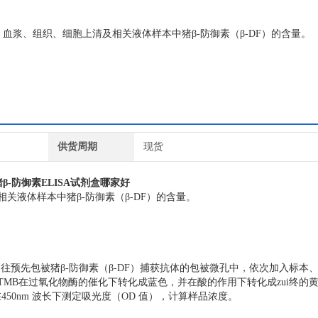
血清、血浆、组织、细胞上清及相关液体样本中猪β-防御素（β-DF）的含量。
供货周期
现货
,猪β-防御素ELISA试剂盒哪家好
关液体样本中猪β-防御素（β-DF）的含量。
往预先包被猪β-防御素（β-DF）捕获抗体的包被微孔中，依次加入标本
TMB在过氧化物酶的催化下转化成蓝色，并在酸的作用下转化成zui终的
450nm 波长下测定吸光度（OD 值），计算样品浓度。