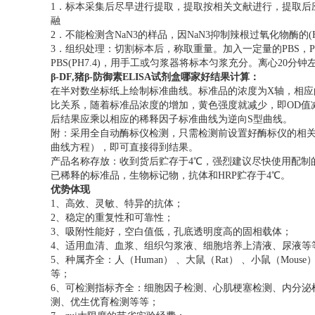
1．标本采集后尽早进行提取，提取按相关文献进行，提取后
融
2．不能检测含NaN3的样品，因NaN3抑制辣根过氧化物酶的(H
3．组织处理：切割标本后，称取重量。加入一定量的PBS，P
PBS(PH7.4)，用手工或匀浆器将标本匀浆充分。离心20分钟
β-DF,猪β-防御素ELISA试剂盒哪家好
结果计算：
在半对数坐标纸上绘制标准曲线。标准品的浓度为X轴，相应的
比关系，随着标准品浓度的增加，黄色强度就减少，即OD值
后结果应乘以相应的稀释因子标准曲线为逆向S型曲线。
附：采用全自动酶标仪检测，只需检测前设置好酶标仪的相
曲线方程），即可直接得到结果。
产品名称存放：收到货后贮存于4℃，强烈建议尽快使用配制
已稀释的标准品，生物标记物，抗体和HRP贮存于4℃。
优势体现
1、高效、灵敏、特异的抗体；
2、稳定的重复性和可靠性；
3、吸附性能好，空白值低，孔底透明度高的固相载体；
4、适用血清、血浆、组织匀浆液、细胞培养上清液、尿液等
5、种属齐全：人（Human） 、大鼠（Rat） 、小鼠（Mouse）
等；
6、可检测指标齐全：细胞因子检测、心肌梗塞检测、内分泌
测、优生优育检测等等；