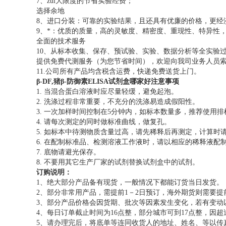
7、zui大限度的节省实验经费；
选择余地
8、进口分装：可靠的实验结果，且还具有优廉的价格，更经
9、*：优质的质量，高的灵敏度、精密度、重现性、特异性
全面的技术服务
10、从标本收集、保存、预试验、实验、数据分析等全实验
提供免费代测服务（为您节省时间），欢迎向我司业务人员索取各
11.公司所有产品均含税含运费，快递免费送货上门。
β-DF,猪β-防御素ELISA试剂盒哪家好
注意事项
1. 当混合蛋白溶液时应尽量轻缓，避免起泡。
2. 洗涤过程非常重要，不充分的洗涤易造成假阳性。
3. 一次加样时间控制在5分钟内，如标本数量多，推荐使用
4. 请每次测定的同时做标准曲线，做复孔。
5. 如标本中待测物质含量过高，请先稀释后再测定，计算时请
6. 在配制标准品、检测溶液工作液时，请以相应的稀释液配
7. 底物请避光保存。
8. 不要用其它生产厂家的试剂替换试剂盒中的试剂。
订购说明：
1、绝大部分产品备有现货，一般情况下都能订货当日发货。
2、部分非常用产品，需提前1－2日预订，海外期货则需要提前
3、部分产品价格会因货期、批次等因素发生变化，若有变动
4、每日订单截止时间为16点整，部分城市可到17点整，因
5、请办理完后，将底单等连同收货人的地址、姓名、等以传