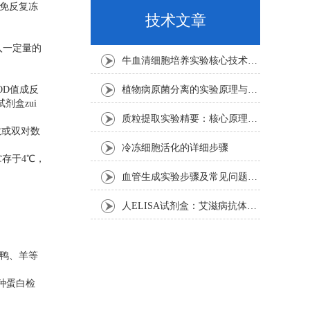
避免反复冻
技术文章
入一定量的
牛血清细胞培养实验核心技术要点
。
OD值成反
植物病原菌分离的实验原理与操作步骤
盒zui
质粒提取实验精要：核心原理与关键步骤
数或双对数
冷冻细胞活化的详细步骤
存于4℃，
血管生成实验步骤及常见问题解析
人ELISA试剂盒：艾滋病抗体检测的简单指南
鸡、鸭、羊等
种蛋白检