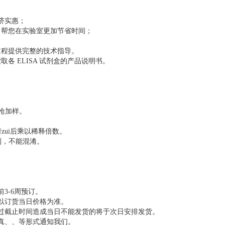
济实惠；
，帮您在实验室更加节省时间；
过程提供完整的技术指导。
 ELISA 试剂盒的产品说明书。
排枪加样。
zui后乘以稀释倍数。
制，不能混淆。
3-6周预订。
以订货当日价格为准。
超过截止时间造成当日不能发货的将于次日安排发货。
真、、等形式通知我们。