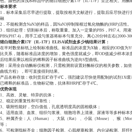
色。颜色的深浅和样品中的猪白细胞介素17F（IL-17F）呈正相关。用酶
标本要求
1．标本采集后尽早进行提取，提取按相关文献进行，提取后应尽快进行实
融
2．不能检测含NaN3的样品，因NaN3抑制辣根过氧化物酶的(HRP)活性。
3．组织处理：切割标本后，称取重量。加入一定量的PBS，PH7.4。
PBS(PH7.4)，用手工或匀浆器将标本匀浆充分。离心20分钟左右(200
猪白细胞介素17F（IL-17F）ELISA试剂盒多少钱
结果计算：
在半对数坐标纸上绘制标准曲线。标准品的浓度为X轴，相应的OD值为Y轴
比关系，随着标准品浓度的增加，黄色强度就减少，即OD值减少样本浓度
后结果应乘以相应的稀释因子标准曲线为逆向S型曲线。
附：采用全自动酶标仪检测，只需检测前设置好酶标仪的相关参数，如坐
曲线方程），即可直接得到结果。
产品名称存放：收到货后贮存于4℃，强烈建议尽快使用配制的试剂1X缓
已稀释的标准品，生物标记物，抗体和HRP贮存于4℃。
优势体现
1、高效、灵敏、特异的抗体；
2、稳定的重复性和可靠性；
3、吸附性能好，空白值低，孔底透明度高的固相载体；
4、适用血清、血浆、组织匀浆液、细胞培养上清液、尿液等等多种标本
5、种属齐全：人（Human） 、大鼠（Rat） 、小鼠（Mouse） 、猴（Mon
等；
6、可检测指标齐全：细胞因子检测、心肌梗塞检测、内分泌检测、肝纤