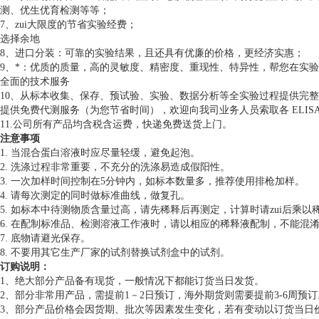
测、优生优育检测等等；
7、zui大限度的节省实验经费；
选择余地
8、进口分装：可靠的实验结果，且还具有优廉的价格，更经济实惠；
9、*：优质的质量，高的灵敏度、精密度、重现性、特异性，帮您在实
全面的技术服务
10、从标本收集、保存、预试验、实验、数据分析等全实验过程提供完
提供免费代测服务（为您节省时间），欢迎向我司业务人员索取各 ELIS
11.公司所有产品均含税含运费，快递免费送货上门。
注意事项
1. 当混合蛋白溶液时应尽量轻缓，避免起泡。
2. 洗涤过程非常重要，不充分的洗涤易造成假阳性。
3. 一次加样时间控制在5分钟内，如标本数量多，推荐使用排枪加样。
4. 请每次测定的同时做标准曲线，做复孔。
5. 如标本中待测物质含量过高，请先稀释后再测定，计算时请zui后乘以
6. 在配制标准品、检测溶液工作液时，请以相应的稀释液配制，不能混
7. 底物请避光保存。
8. 不要用其它生产厂家的试剂替换试剂盒中的试剂。
订购说明：
1、绝大部分产品备有现货，一般情况下都能订货当日发货。
2、部分非常用产品，需提前1－2日预订，海外期货则需要提前3-6周预订
3、部分产品价格会因货期、批次等因素发生变化，若有变动以订货当日