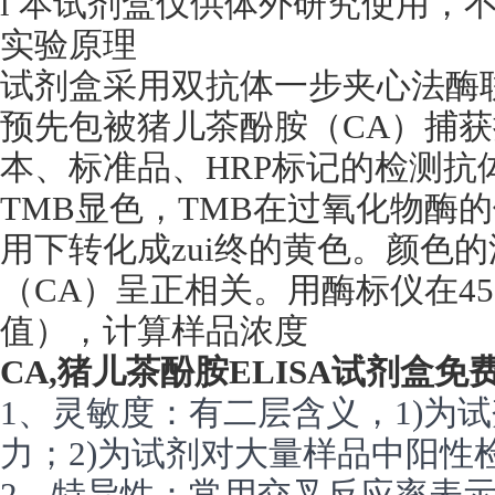
l 本试剂盒仅供体外研究使用，
实验原理
试剂盒采用双抗体一步夹心法酶联
预先包被猪儿茶酚胺（CA）捕
本、标准品、HRP标记的检测抗
TMB显色，TMB在过氧化物酶
用下转化成zui终的黄色。颜色
（CA）呈正相关。用酶标仪在45
值），计算样品浓度
CA,猪儿茶酚胺ELISA试剂盒免
1、灵敏度：有二层含义，1)为试
力；2)为试剂对大量样品中阳性
2、特异性：常用交叉反应率表