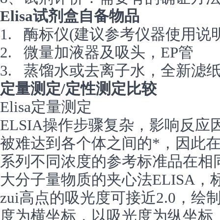
Elisa试剂盒
自备物品
1. 酶标仪(建议参考仪器使用说
2. 微量加液器及吸头，EP管
3. 蒸馏水或去离子水，全新滤
定量测定
/
定性测定
比较
Elisa定量测定
ELSIA操作步骤复杂，影响反
被难达到各个体之间的*，因此
系列不同浓度的参考标准品在相
大分子量物质的夹心法ELISA
zui高点的吸光度可接近2.0，
度为横坐标，以吸光度为纵坐标