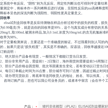
定系统中有反应。"阴性"则为无反应。用定性判断法也可得到半定量结
量测定中，将标本作一系列稀释后进行试验，呈阳性反应的zui高稀释
释标本呈色的深浅判断为强阳性、弱阳性更具定量意义。
回收率
elisa试剂盒回收率是反应待测物在样品分析过程中的损失的程度，损失
为0.99毫克/升，就是说你的回收率是99%，这个与真实成分有密切的
20mg/L,取100mL被测水样品,加入0.1mL浓度为10mg/mL的含无机
收率为98%。
对于定量检测来说，主要还是一个准确度的验证。不过我看到别人写的内
的，如果只是说“损失程度”，其实是不准确的。应该说，回收率越接近1
订购说明：
1、绝大部分产品备有现货，一般情况下都能订货当日发货。
2、部分非常用产品，需提前1－2日预订，海外期货则需要提前3-6周预订
3、部分产品价格会因货期、批次等因素发生变化，若有变动以订货当日
4、每日订单截止时间为16点整，部分城市可到17点整，因超过截止时
5、请办理完货款后，将底单等连同收货人的地址、姓名、等以传真、、
咨询订购产品，您也可以我公司业务员的，或者本中留言（会在半个工
产品：