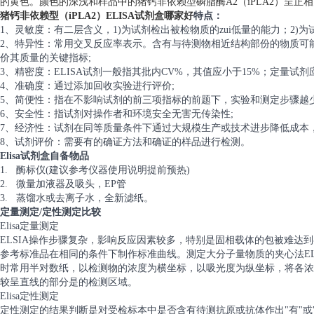
的黄色。颜色的深浅和样品中的猪钙非依赖型磷脂酶A2（iPLA2）呈正相
猪钙非依赖型（iPLA2）ELISA试剂盒哪家好
特点：
1、灵敏度：有二层含义，1)为试剂检出被检物质的zui低量的能力；2)
2、特异性：常用交叉反应率表示。含有与待测物相近结构部份的物质可
价其质量的关键指标;
3、精密度：ELISA试剂一般指其批内CV%，其值应小于15%；定量试剂
4、准确度：通过添加回收实验进行评价;
5、简便性：指在不影响试剂的前三项指标的前题下，实验和测定步骤越
6、安全性：指试剂对操作者和环境安全无害无传染性;
7、经济性：试剂在同等质量条件下通过大规模生产或技术进步降低成本
8、试剂评价：需要有的确证方法和确证的样品进行检测。
Elisa试剂盒自备物品
1. 酶标仪(建议参考仪器使用说明提前预热)
2. 微量加液器及吸头，EP管
3. 蒸馏水或去离子水，全新滤纸。
定量测定/定性测定比较
Elisa定量测定
ELSIA操作步骤复杂，影响反应因素较多，特别是固相载体的包被难达
参考标准品在相同的条件下制作标准曲线。测定大分子量物质的夹心法ELI
时常用半对数纸，以检测物的浓度为横坐标，以吸光度为纵坐标，将各浓
较呈直线的部分是的检测区域。
Elisa定性测定
定性测定的结果判断是对受检标本中是否含有待测抗原或抗体作出"有"或"