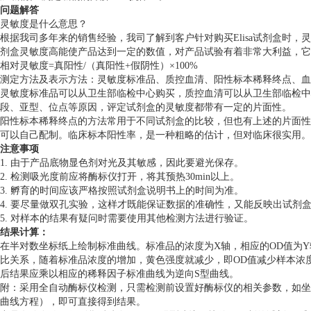
问题解答
灵敏度是什么意思？
根据我司多年来的销售经验，我司了解到客户针对购买Elisa试剂盒时，灵敏
剂盒灵敏度高能使产品达到一定的数值，对产品试验有着非常大利益，它能
相对灵敏度=真阳性/（真阳性+假阴性）×100%
测定方法及表示方法：灵敏度标准品、质控血清、阳性标本稀释终点、血清盘
灵敏度标准品可以从卫生部临检中心购买，质控血清可以从卫生部临检中
段、亚型、位点等原因，评定试剂盒的灵敏度都带有一定的片面性。
阳性标本稀释终点的方法常用于不同试剂盒的比较，但也有上述的片面性。阳性p
可以自己配制。临床标本阳性率，是一种粗略的估计，但对临床很实用。
注意事项
1. 由于产品底物显色剂对光及其敏感，因此要避光保存。
2. 检测吸光度前应将酶标仪打开，将其预热30min以上。
3. 孵育的时间应该严格按照试剂盒说明书上的时间为准。
4. 要尽量做双孔实验，这样才既能保证数据的准确性，又能反映出试剂
5. 对样本的结果有疑问时需要使用其他检测方法进行验证。
结果计算：
在半对数坐标纸上绘制标准曲线。标准品的浓度为X轴，相应的OD值为Y轴
比关系，随着标准品浓度的增加，黄色强度就减少，即OD值减少样本浓度
后结果应乘以相应的稀释因子标准曲线为逆向S型曲线。
附：采用全自动酶标仪检测，只需检测前设置好酶标仪的相关参数，如坐
曲线方程），即可直接得到结果。