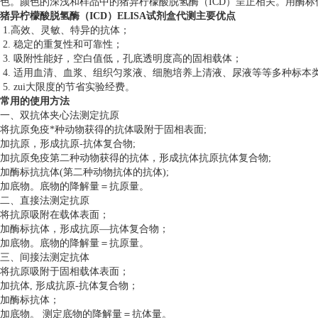
色。颜色的深浅和样品中的猪异柠檬酸脱氢酶（ICD）呈正相关。用酶标仪在
猪异柠檬酸脱氢酶（ICD）ELISA试剂盒代测
主要优点
1.高效、灵敏、特异的抗体；
2. 稳定的重复性和可靠性；
3. 吸附性能好，空白值低，孔底透明度高的固相载体；
4. 适用血清、血浆、组织匀浆液、细胞培养上清液、尿液等等多种标本
5. zui大限度的节省实验经费。
常用的使用方法
一、双抗体夹心法测定抗原
将抗原免疫*种动物获得的抗体吸附于固相表面;
加抗原，形成抗原-抗体复合物;
加抗原免疫第二种动物获得的抗体，形成抗体抗原抗体复合物;
加酶标抗抗体(第二种动物抗体的抗体);
加底物。底物的降解量＝抗原量。
二、直接法测定抗原
将抗原吸附在载体表面；
加酶标抗体，形成抗原—抗体复合物；
加底物。底物的降解量＝抗原量。
三、间接法测定抗体
将抗原吸附于固相载体表面；
加抗体, 形成抗原-抗体复合物；
加酶标抗体；
加底物。 测定底物的降解量＝抗体量。