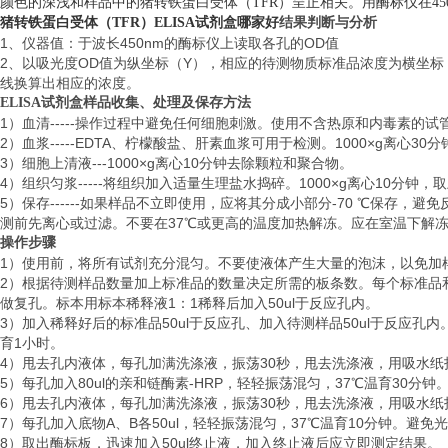
颜色的深浅和样品中的猪转铁蛋白受体（TFR）呈正相关。用酶标仪在450
猪转铁蛋白受体（TFR）ELISA试剂盒哪家好
结果判断与分析
1、仪器值：于波长450nm的酶标仪上读取各孔的OD值
2、以吸光度OD值为纵坐标（Y），相应的待测物质标准品浓度为横坐标
线换算出相应的浓度。
ELISA试剂盒样品收集、处理及保存方法
1）血清-----操作过程中避免任何细胞刺激。使用不含热原和内毒素的试
2）血浆-----EDTA、柠檬酸盐、肝素血浆可用于检测。1000×g离心30
3）细胞上清液---1000×g离心10分钟去除颗粒和聚合物。
4）组织匀浆-----将组织加入适量生理盐水捣碎。1000×g离心10分钟，
5）保存------如果样品不立即使用，应将其分成小部分-70 ℃保存
测前先离心或过滤。不要在37℃或更高的温度加热解冻。应在室温下解
操作步骤
1）使用前，将所有试剂充分混匀。不要使液体产生大量的泡沫，以免加
2）根据待测样品数量加上标准品的数量决定所需的板条数。每个标准品
做复孔。标本用标本稀释液1：1稀释后加入50ul于反应孔内。
3）加入稀释好后的标准品50ul于反应孔、加入待测样品50ul于反应孔
育1小时。
4）甩去孔内液体，每孔加满洗涤液，振荡30秒，甩去洗涤液，用吸水
5）每孔加入80ul的亲和链酶素-HRP，轻轻振荡混匀，37℃温育30分钟
6）甩去孔内液体，每孔加满洗涤液，振荡30秒，甩去洗涤液，用吸水
7）每孔加入底物A、B各50ul，轻轻振荡混匀，37℃温育10分钟。避免
8）取出酶标板，迅速加入50ul终止液，加入终止液后应立即测定结果。