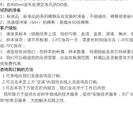
9）在450nm波长处测定各孔的OD值。
试剂的准备
1）标准品：标准品的系列稀释应在实验时准备，不能储存。稀释前将标
2）洗涤缓冲液（50×）的稀释：蒸馏水50倍稀释。
客户须知
1、液体类标本（细胞培养上清、组织匀浆、血清、血浆、尿液、胸水、
2、样本保存：请尽早检测，2-8℃保存一天；需更长时间须冷冻（-20℃
或-70℃保存；
3、请提前告诉我们：您样本的种属、样本数量、待测指标及其它特殊要
4、我们可以根据您的应用需要，比如在检测范围、种属以及灵敏度等方
供免费代测。
咨询和订购的方法
1.
可来电向我们直接咨询及订购。
2.
可点击本页上方“
交谈”向我司在线人员咨询及订购。
3.可在本页下方留言栏内留言，我们会在半个工作日内您
致力于提供生命科学领域的技术服务，提供*实验技术服务，为广
我司
和*的售后服务，为您解决后顾之忧。