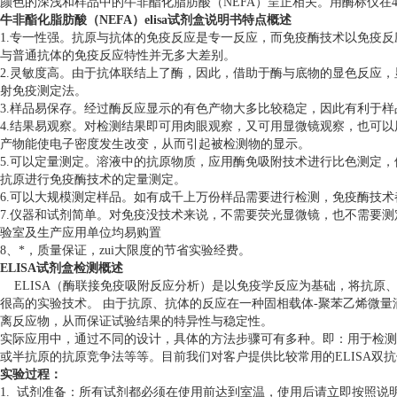
颜色的深浅和样品中的牛非酯化脂肪酸（NEFA）呈正相关。用酶标仪在45
牛非酯化脂肪酸（NEFA）elisa试剂盒说明书
特点概述
1.专一性强。抗原与抗体的免疫反应是专一反应，而免疫酶技术以免疫反
与普通抗体的免疫反应特性并无多大差别。
2.灵敏度高。由于抗体联结上了酶，因此，借助于酶与底物的显色反应
射免疫测定法。
3.样品易保存。经过酶反应显示的有色产物大多比较稳定，因此有利于样
4.结果易观察。对检测结果即可用肉眼观察，又可用显微镜观察，也可
产物能使电子密度发生改变，从而引起被检测物的显示。
5.可以定量测定。溶液中的抗原物质，应用酶免吸附技术进行比色测定
抗原进行免疫酶技术的定量测定。
6.可以大规模测定样品。如有成千上万份样品需要进行检测，免疫酶技
7.仪器和试剂简单。对免疫没技术来说，不需要荧光显微镜，也不需要
验室及生产应用单位均易购置
8、*，质量保证，zui大限度的节省实验经费。
ELISA试剂盒检测概述
ELISA（酶联接免疫吸附反应分析）是以免疫学反应为基础，将抗原
很高的实验技术。 由于抗原、抗体的反应在一种固相载体-聚苯乙烯微
离反应物，从而保证试验结果的特异性与稳定性。
实际应用中，通过不同的设计，具体的方法步骤可有多种。即：用于检测
或半抗原的抗原竞争法等等。目前我们对客户提供比较常用的ELISA双抗
实验过程：
1. 试剂准备：所有试剂都必须在使用前达到室温，使用后请立即按照说