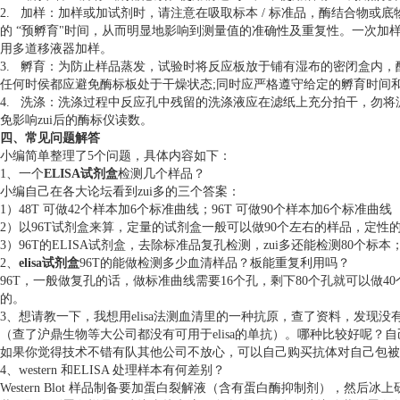
2. 加样：加样或加试剂时，请注意在吸取标本 / 标准品，酶结合物或
的 “预孵育"时间，从而明显地影响到测量值的准确性及重复性。一次加样
用多道移液器加样。
3. 孵育：为防止样品蒸发，试验时将反应板放于铺有湿布的密闭盒内
任何时侯都应避免酶标板处于干燥状态;同时应严格遵守给定的孵育时间
4. 洗涤：洗涤过程中反应孔中残留的洗涤液应在滤纸上充分拍干，勿
免影响zui后的酶标仪读数。
四、常见问题解答
小编简单整理了5个问题，具体内容如下：
1、一个
ELISA试剂盒
检测几个样品？
小编自己在各大论坛看到zui多的三个答案：
1）48T 可做42个样本加6个标准曲线；96T 可做90个样本加6个标准曲线
2）以96T试剂盒来算，定量的试剂盒一般可以做90个左右的样品，定性
3）96T的ELISA试剂盒，去除标准品复孔检测，zui多还能检测80个标本；4
2、
elisa试剂盒
96T的能做检测多少血清样品？板能重复利用吗？
96T，一般做复孔的话，做标准曲线需要16个孔，剩下80个孔就可以做
的。
3、想请教一下，我想用elisa法测血清里的一种抗原，查了资料，发现
（查了沪鼎生物等大公司都没有可用于elisa的单抗）。哪种比较好呢？
如果你觉得技术不错有队其他公司不放心，可以自己购买抗体对自己包被
4、western 和ELISA 处理样本有何差别？
Western Blot 样品制备要加蛋白裂解液（含有蛋白酶抑制剂），然后冰上研