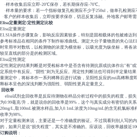
·样本收集后应立即-20℃保存，若长期保存应-70℃。
·样本量的要求：若一个指标做复孔检测应不少于250ul，做单孔检测应不少
·客户的样本收集后，立即按要求保存，切忌反复冻融。外地客户邮寄
Elisa定量测定/定性测定比较
Elisa定量测定
ELSIA操作步骤复杂，影响反应因素较多，特别是固相载体的包被难达
参考标准品在相同的条件下制作标准曲线。测定大分子量物质的夹心法ELI
时常用半对数纸，以检测物的浓度为横坐标，以吸光度为纵坐标，将各浓
较呈直线的部分是的检测区域。
Elisa定性测定
定性测定的结果判断是对受检标本中是否含有待测抗原或抗体作出"有"或"
定系统中有反应。"阴性"则为无反应。用定性判断法也可得到半定量结
量测定中，将标本作一系列稀释后进行试验，呈阳性反应的zui高稀释
释标本呈色的深浅判断为强阳性、弱阳性更具定量意义。
回收率
elisa试剂盒回收率是反应待测物在样品分析过程中的损失的程度，损失
为0.99毫克/升，就是说你的回收率是99%，这个与真实成分有密切的
20mg/L,取100mL被测水样品,加入0.1mL浓度为10mg/mL的含无机
收率为98%。
对于定量检测来说，主要还是一个准确度的验证。不过我看到别人写的内
的，如果只是说“损失程度”，其实是不准确的。应该说，回收率越接近1
订购说明
：