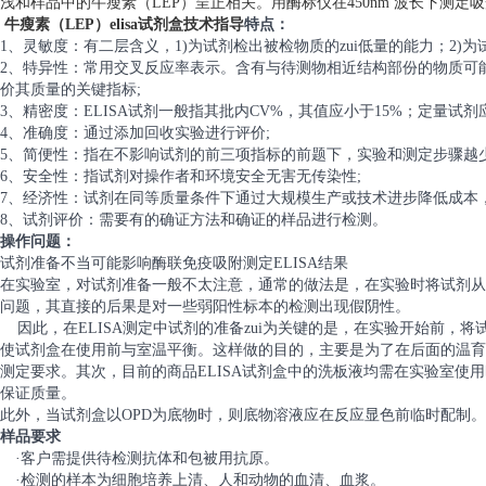
浅和样品中的牛瘦素（LEP）呈正相关。用酶标仪在450nm 波长下测定
牛瘦素（LEP）elisa试剂盒技术指导
特点：
1、灵敏度：有二层含义，1)为试剂检出被检物质的zui低量的能力；2)
2、特异性：常用交叉反应率表示。含有与待测物相近结构部份的物质可
价其质量的关键指标;
3、精密度：ELISA试剂一般指其批内CV%，其值应小于15%；定量试剂
4、准确度：通过添加回收实验进行评价;
5、简便性：指在不影响试剂的前三项指标的前题下，实验和测定步骤越
6、安全性：指试剂对操作者和环境安全无害无传染性;
7、经济性：试剂在同等质量条件下通过大规模生产或技术进步降低成本
8、试剂评价：需要有的确证方法和确证的样品进行检测。
操作问题：
试剂准备不当可能影响酶联免疫吸附测定ELISA结果
在实验室，对试剂准备一般不太注意，通常的做法是，在实验时将试剂从
问题，其直接的后果是对一些弱阳性标本的检测出现假阴性。
因此，在ELISA测定中试剂的准备zui为关键的是，在实验开始前，将
使试剂盒在使用前与室温平衡。这样做的目的，主要是为了在后面的温育
测定要求。其次，目前的商品ELISA试剂盒中的洗板液均需在实验室使
保证质量。
此外，当试剂盒以OPD为底物时，则底物溶液应在反应显色前临时配制。
样品要求
·客户需提供待检测抗体和包被用抗原。
·检测的样本为细胞培养上清、人和动物的血清、血浆。