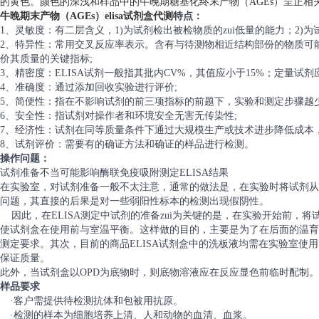
的黄色。颜色的深浅和样品中的牛晚期糖基化终末产物（AGEs）呈正相关
牛晚期末产物（AGEs）elisa试剂盒代测
特点：
1、灵敏度：有二层含义，1)为试剂检出被检物质的zui低量的能力；2)
2、特异性：常用交叉反应率表示。含有与待测物相近结构部份的物质可
价其质量的关键指标;
3、精密度：ELISA试剂一般指其批内CV%，其值应小于15%；定量试剂
4、准确度：通过添加回收实验进行评价;
5、简便性：指在不影响试剂的前三项指标的前题下，实验和测定步骤越
6、安全性：指试剂对操作者和环境安全无害无传染性;
7、经济性：试剂在同等质量条件下通过大规模生产或技术进步降低成本
8、试剂评价：需要有的确证方法和确证的样品进行检测。
操作问题：
试剂准备不当可能影响酶联免疫吸附测定ELISA结果
在实验室，对试剂准备一般不太注意，通常的做法是，在实验时将试剂从
问题，其直接的后果是对一些弱阳性标本的检测出现假阴性。
因此，在ELISA测定中试剂的准备zui为关键的是，在实验开始前，将
使试剂盒在使用前与室温平衡。这样做的目的，主要是为了在后面的温育
测定要求。其次，目前的商品ELISA试剂盒中的洗板液均需在实验室使
保证质量。
此外，当试剂盒以OPD为底物时，则底物溶液应在反应显色前临时配制。
样品要求
·客户需提供待检测抗体和包被用抗原。
·检测的样本为细胞培养上清、人和动物的血清、血浆。