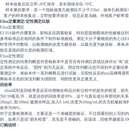
·样本收集后应立即-20℃保存，若长期保存应-70℃。
·样本量的要求：若一个指标做复孔检测应不少于250ul，做单孔检测应不少
·客户的样本收集后，立即按要求保存，切忌反复冻融。外地客户邮寄
Elisa定量测定/定性测定比较
Elisa定量测定
ELSIA操作步骤复杂，影响反应因素较多，特别是固相载体的包被难达
参考标准品在相同的条件下制作标准曲线。测定大分子量物质的夹心法ELI
时常用半对数纸，以检测物的浓度为横坐标，以吸光度为纵坐标，将各浓
较呈直线的部分是的检测区域。
Elisa定性测定
定性测定的结果判断是对受检标本中是否含有待测抗原或抗体作出"有"或"
定系统中有反应。"阴性"则为无反应。用定性判断法也可得到半定量结
量测定中，将标本作一系列稀释后进行试验，呈阳性反应的zui高稀释
释标本呈色的深浅判断为强阳性、弱阳性更具定量意义。
回收率
elisa试剂盒回收率是反应待测物在样品分析过程中的损失的程度，损失
为0.99毫克/升，就是说你的回收率是99%，这个与真实成分有密切的
20mg/L,取100mL被测水样品,加入0.1mL浓度为10mg/mL的含无机
收率为98%。
对于定量检测来说，主要还是一个准确度的验证。不过我看到别人写的内
的，如果只是说“损失程度”，其实是不准确的。应该说，回收率越接近1
订购说明
：