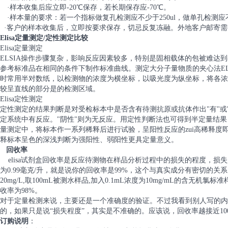
·样本收集后应立即-20℃保存，若长期保存应-70℃。
·样本量的要求：若一个指标做复孔检测应不少于250ul，做单孔检测应不少
·客户的样本收集后，立即按要求保存，切忌反复冻融。外地客户邮寄
Elisa定量测定/定性测定比较
Elisa定量测定
ELSIA操作步骤复杂，影响反应因素较多，特别是固相载体的包被难达
参考标准品在相同的条件下制作标准曲线。测定大分子量物质的夹心法ELI
时常用半对数纸，以检测物的浓度为横坐标，以吸光度为纵坐标，将各浓
较呈直线的部分是的检测区域。
Elisa定性测定
定性测定的结果判断是对受检标本中是否含有待测抗原或抗体作出"有"或"
定系统中有反应。"阴性"则为无反应。用定性判断法也可得到半定量结
量测定中，将标本作一系列稀释后进行试验，呈阳性反应的zui高稀释
释标本呈色的深浅判断为强阳性、弱阳性更具定量意义。
回收率
elisa试剂盒回收率是反应待测物在样品分析过程中的损失的程度，损失
为0.99毫克/升，就是说你的回收率是99%，这个与真实成分有密切的
20mg/L,取100mL被测水样品,加入0.1mL浓度为10mg/mL的含无机
收率为98%。
对于定量检测来说，主要还是一个准确度的验证。不过我看到别人写的内
的，如果只是说“损失程度”，其实是不准确的。应该说，回收率越接近1
订购说明
：