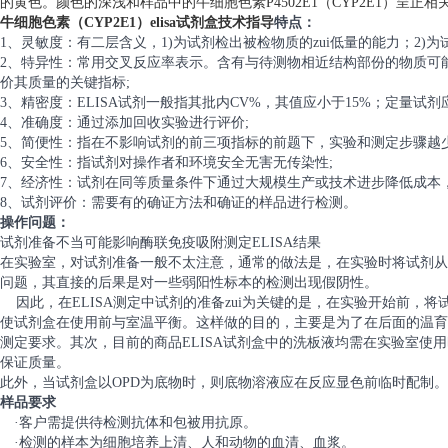
的黄色。颜色的深浅和样品中的牛细胞色素P4502E1（CYP2E1）呈正相
牛细胞色素（CYP2E1）elisa试剂盒技术指导
特点：
1、灵敏度：有二层含义，1)为试剂检出被检物质的zui低量的能力；2)
2、特异性：常用交叉反应率表示。含有与待测物相近结构部份的物质可
价其质量的关键指标;
3、精密度：ELISA试剂一般指其批内CV%，其值应小于15%；定量试剂
4、准确度：通过添加回收实验进行评价;
5、简便性：指在不影响试剂的前三项指标的前题下，实验和测定步骤越
6、安全性：指试剂对操作者和环境安全无害无传染性;
7、经济性：试剂在同等质量条件下通过大规模生产或技术进步降低成本
8、试剂评价：需要有的确证方法和确证的样品进行检测。
操作问题：
试剂准备不当可能影响酶联免疫吸附测定ELISA结果
在实验室，对试剂准备一般不太注意，通常的做法是，在实验时将试剂从
问题，其直接的后果是对一些弱阳性标本的检测出现假阴性。
因此，在ELISA测定中试剂的准备zui为关键的是，在实验开始前，将
使试剂盒在使用前与室温平衡。这样做的目的，主要是为了在后面的温育
测定要求。其次，目前的商品ELISA试剂盒中的洗板液均需在实验室使
保证质量。
此外，当试剂盒以OPD为底物时，则底物溶液应在反应显色前临时配制。
样品要求
·客户需提供待检测抗体和包被用抗原。
·检测的样本为细胞培养上清、人和动物的血清、血浆。