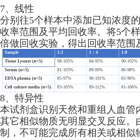
7、线性
分别往5个样本中添加已知浓度
收率范围及平均回收率。将5个样
倍做回收实验，得出回收率范围
Sample
1:2
1：4
1:8
Tissue Lysates (n=5)
98-105%
84-95%
90-102%
Serum (n=5)
81-103%
89-99%
86-98%
EDTA plasma (n=5)
85-97%
90-101%
83-96%
Cell culture media (n=5)
83-105%
89-112%
81-106%
8、特异性
本试剂盒识别天然和重组人血管内皮
其它相似物质无明显交叉反应。
制，不可能完成所有相关或相似