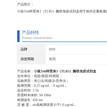
产品简介：
小鼠Toll样受体3（TLR3）酶联免疫试剂盒用于体外定量检
产品特性
Product characteristics
品牌
BIM
供货周期
两周
产品名称：
小鼠Toll样受体3（TLR3）酶联免疫试剂盒
合作单位：高校/医院/科研院；
实验类型：夹心法/间接法/竞争法；
检测范围：0.25 ng/mL – 8 ng/mL。
反应时间: 1-5h
所需样本体积: 50-100ul
检测波长: 450 nm
灵 敏 度：zui低检测浓度小于1.0 μg/mL。