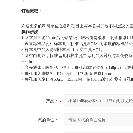
订购流程：
欢迎更多的科研单位在各种项目上与本公司开展不同层次的
操作步骤
1.从室温平衡20min后的铝箔袋中取出所需板条，剩余板条用
2.设置标准品孔和样本孔，标准品孔各加不同浓度的标准品50
3.样本孔中加入待测样本50μL；空白孔不加。
4.除空白孔外，标准品孔和样本孔中每孔加入辣根过氧化物酶（
60min。
5.弃去液体，吸水纸上拍干，每孔加满洗涤液（350μL），
6.每孔加入底物A、B各50μL，37℃避光孵育15min。
7.每孔加入终止液50μL，15min内，在450nm波长处测定各孔
产品：
您的单位：