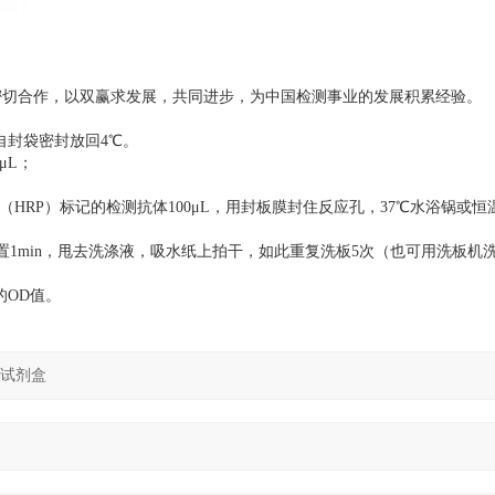
密切合作，以双赢求发展，共同进步，为中国检测事业的发展积累经验。
自封袋密封放回4℃。
μL；
HRP）标记的检测抗体100μL，用封板膜封住反应孔，37℃水浴锅或恒
静置1min，甩去洗涤液，吸水纸上拍干，如此重复洗板5次（也可用洗板机
的OD值。