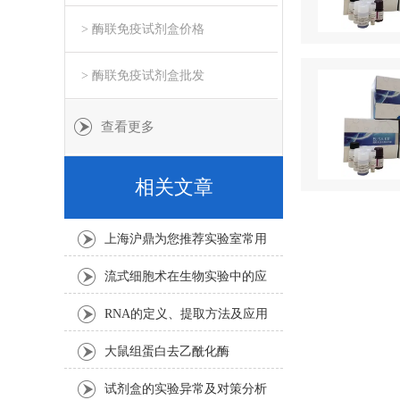
> 酶联免疫试剂盒价格
> 酶联免疫试剂盒批发
查看更多
相关文章
上海沪鼎为您推荐实验室常用
几款胎牛血清,您会怎么选?
流式细胞术在生物实验中的应
用
RNA的定义、提取方法及应用
大鼠组蛋白去乙酰化酶
（HDAC）ELISA试剂盒产品
试剂盒的实验异常及对策分析