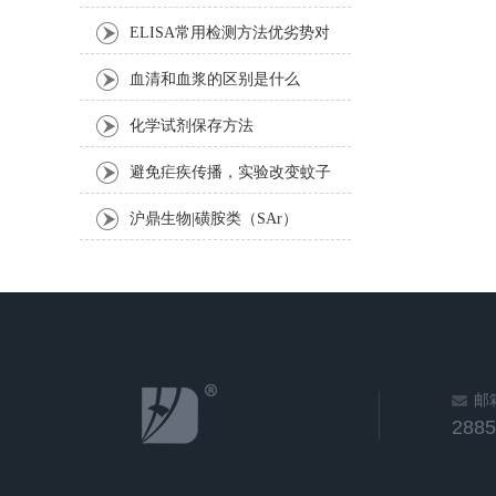
使用说明书
ELISA常用检测方法优劣势对
比
血清和血浆的区别是什么
化学试剂保存方法
避免疟疾传播，实验改变蚊子
性别构造
沪鼎生物|磺胺类（SAr）
ELISA试剂盒使用说明
邮
288