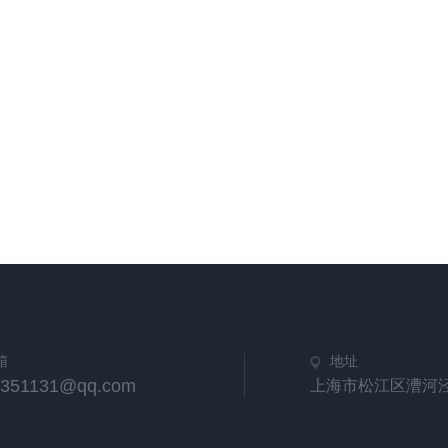
箱
地址
5351131@qq.com
上海市松江区漕河