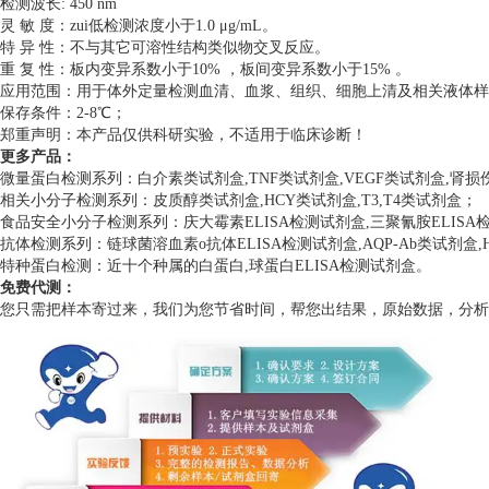
检测波长: 450 nm
灵 敏 度：zui低检测浓度小于1.0 μg/mL。
特 异 性：不与其它可溶性结构类似物交叉反应。
重 复 性：板内变异系数小于10% ，板间变异系数小于15% 。
应用范围：用于体外定量检测血清、血浆、组织、细胞上清及相关液体样
保存条件：2-8℃；
郑重声明：本产品仅供科研实验，不适用于临床诊断！
更多产品：
微量蛋白检测系列：白介素类试剂盒,TNF类试剂盒,VEGF类试剂盒,肾
相关小分子检测系列：皮质醇类试剂盒,HCY类试剂盒,T3,T4类试剂盒；
食品安全小分子检测系列：庆大霉素ELISA检测试剂盒,三聚氰胺ELISA检测
抗体检测系列：链球菌溶血素o抗体ELISA检测试剂盒,AQP-Ab类试剂盒,H
特种蛋白检测：近十个种属的白蛋白,球蛋白ELISA检测试剂盒。
免费代测：
您只需把样本寄过来，我们为您节省时间，帮您出结果，原始数据，分析数