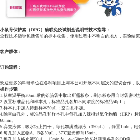
小鼠骨保护素（OPG）酶联免疫试剂盒说明书
技术指导：
全程技术指导包括售前的标本收集，使用过程中不明白的地方，实验结束后
客户群体：
订购流程：
欢迎更多的科研单位在各种项目上与本公司开展不同层次的密切合作，以
操作步骤
1.从室温平衡20min后的铝箔袋中取出所需板条，剩余板条用自封袋密封
2.设置标准品孔和样本孔，标准品孔各加不同浓度的标准品50μL；
3.样本孔中加入待测样本50μL；空白孔不加。
4.除空白孔外，标准品孔和样本孔中每孔加入辣根过氧化物酶（HRP）标
60min。
5.弃去液体，吸水纸上拍干，每孔加满洗涤液（350μL），静置1min
6.每孔加入底物A、B各50μL，37℃避光孵育15min。
7.每孔加入终止液50μL，15min内，在450nm波长处测定各孔的OD值。