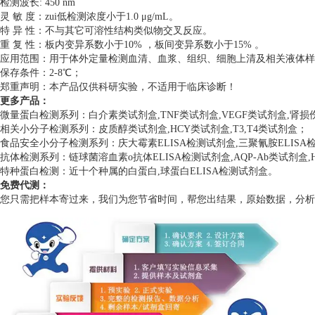
检测波长: 450 nm
灵 敏 度：zui低检测浓度小于1.0 μg/mL。
特 异 性：不与其它可溶性结构类似物交叉反应。
重 复 性：板内变异系数小于10% ，板间变异系数小于15% 。
应用范围：用于体外定量检测血清、血浆、组织、细胞上清及相关液体样
保存条件：2-8℃；
郑重声明：本产品仅供科研实验，不适用于临床诊断！
更多产品：
微量蛋白检测系列：白介素类试剂盒,TNF类试剂盒,VEGF类试剂盒,肾
相关小分子检测系列：皮质醇类试剂盒,HCY类试剂盒,T3,T4类试剂盒；
食品安全小分子检测系列：庆大霉素ELISA检测试剂盒,三聚氰胺ELISA检测
抗体检测系列：链球菌溶血素o抗体ELISA检测试剂盒,AQP-Ab类试剂盒,H
特种蛋白检测：近十个种属的白蛋白,球蛋白ELISA检测试剂盒。
免费代测：
您只需把样本寄过来，我们为您节省时间，帮您出结果，原始数据，分析数