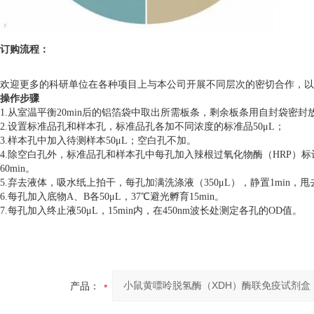
订购流程：
欢迎更多的科研单位在各种项目上与本公司开展不同层次的密切合作，以
操作步骤
1.从室温平衡20min后的铝箔袋中取出所需板条，剩余板条用自封袋密封
2.设置标准品孔和样本孔，标准品孔各加不同浓度的标准品50μL；
3.样本孔中加入待测样本50μL；空白孔不加。
4.除空白孔外，标准品孔和样本孔中每孔加入辣根过氧化物酶（HRP）标
60min。
5.弃去液体，吸水纸上拍干，每孔加满洗涤液（350μL），静置1min
6.每孔加入底物A、B各50μL，37℃避光孵育15min。
7.每孔加入终止液50μL，15min内，在450nm波长处测定各孔的OD值。
产品：