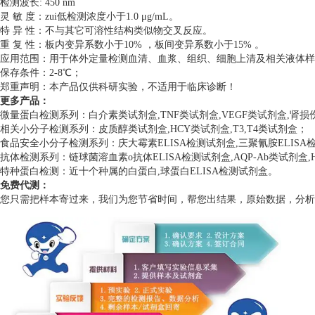
检测波长: 450 nm
灵 敏 度：zui低检测浓度小于1.0 μg/mL。
特 异 性：不与其它可溶性结构类似物交叉反应。
重 复 性：板内变异系数小于10% ，板间变异系数小于15% 。
应用范围：用于体外定量检测血清、血浆、组织、细胞上清及相关液体样
保存条件：2-8℃；
郑重声明：本产品仅供科研实验，不适用于临床诊断！
更多产品：
微量蛋白检测系列：白介素类试剂盒,TNF类试剂盒,VEGF类试剂盒,肾
相关小分子检测系列：皮质醇类试剂盒,HCY类试剂盒,T3,T4类试剂盒；
食品安全小分子检测系列：庆大霉素ELISA检测试剂盒,三聚氰胺ELISA检测
抗体检测系列：链球菌溶血素o抗体ELISA检测试剂盒,AQP-Ab类试剂盒,H
特种蛋白检测：近十个种属的白蛋白,球蛋白ELISA检测试剂盒。
免费代测：
您只需把样本寄过来，我们为您节省时间，帮您出结果，原始数据，分析数