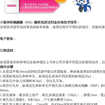
小鼠神经氨酸酶（NA）酶联免疫试剂盒价格
技术指导：
全程技术指导包括售前的标本收集，使用过程中不明白的地方，实验结束后
客户群体：
订购流程：
欢迎更多的科研单位在各种项目上与本公司开展不同层次的密切合作，以
操作步骤
1.从室温平衡20min后的铝箔袋中取出所需板条，剩余板条用自封袋密封
2.设置标准品孔和样本孔，标准品孔各加不同浓度的标准品50μL；
3.样本孔中加入待测样本50μL；空白孔不加。
4.除空白孔外，标准品孔和样本孔中每孔加入辣根过氧化物酶（HRP）标
60min。
5.弃去液体，吸水纸上拍干，每孔加满洗涤液（350μL），静置1min
6.每孔加入底物A、B各50μL，37℃避光孵育15min。
7.每孔加入终止液50μL，15min内，在450nm波长处测定各孔的OD值。