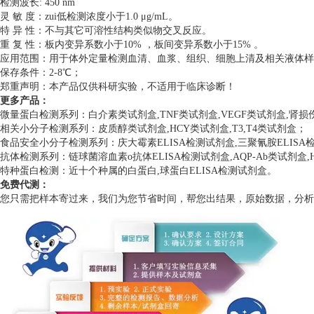
检测波长: 450 nm
灵 敏 度：zui低检测浓度小于1.0 μg/mL。
特 异 性：不与其它可溶性结构类似物交叉反应。
重 复 性：板内变异系数小于10% ，板间变异系数小于15% 。
应用范围：用于体外定量检测血清、血浆、组织、细胞上清及相关液体样
保存条件：2-8℃；
郑重声明：本产品仅供科研实验，不适用于临床诊断！
更多产品：
微量蛋白检测系列：白介素类试剂盒,TNF类试剂盒,VEGF类试剂盒,肾
相关小分子检测系列：皮质醇类试剂盒,HCY类试剂盒,T3,T4类试剂盒；
食品安全小分子检测系列：庆大霉素ELISA检测试剂盒,三聚氰胺ELISA检测
抗体检测系列：链球菌溶血素o抗体ELISA检测试剂盒,AQP-Ab类试剂盒,H
特种蛋白检测：近十个种属的白蛋白,球蛋白ELISA检测试剂盒。
免费代测：
您只需把样本寄过来，我们为您节省时间，帮您出结果，原始数据，分析数