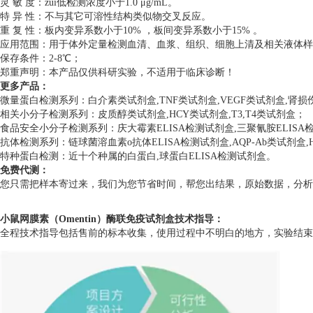
灵 敏 度：zui低检测浓度小于1.0 μg/mL。
特 异 性：不与其它可溶性结构类似物交叉反应。
重 复 性：板内变异系数小于10% ，板间变异系数小于15% 。
应用范围：用于体外定量检测血清、血浆、组织、细胞上清及相关液体样
保存条件：2-8℃；
郑重声明：本产品仅供科研实验，不适用于临床诊断！
更多产品：
微量蛋白检测系列：白介素类试剂盒,TNF类试剂盒,VEGF类试剂盒,肾
相关小分子检测系列：皮质醇类试剂盒,HCY类试剂盒,T3,T4类试剂盒；
食品安全小分子检测系列：庆大霉素ELISA检测试剂盒,三聚氰胺ELISA检测
抗体检测系列：链球菌溶血素o抗体ELISA检测试剂盒,AQP-Ab类试剂盒,H
特种蛋白检测：近十个种属的白蛋白,球蛋白ELISA检测试剂盒。
免费代测：
您只需把样本寄过来，我们为您节省时间，帮您出结果，原始数据，分析数
小鼠网膜素（Omentin）酶联免疫试剂盒技术指导：
全程技术指导包括售前的标本收集，使用过程中不明白的地方，实验结束后