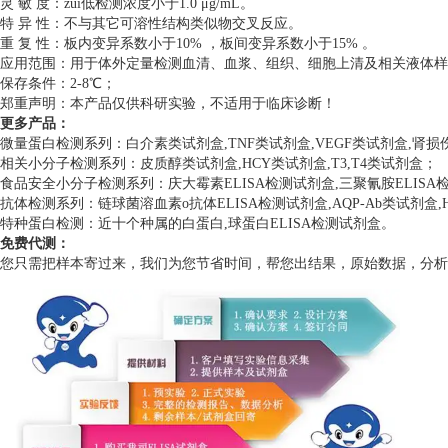
灵 敏 度：zui低检测浓度小于1.0 μg/mL。
特 异 性：不与其它可溶性结构类似物交叉反应。
重 复 性：板内变异系数小于10% ，板间变异系数小于15% 。
应用范围：用于体外定量检测血清、血浆、组织、细胞上清及相关液体样
保存条件：2-8℃；
郑重声明：本产品仅供科研实验，不适用于临床诊断！
更多产品：
微量蛋白检测系列：白介素类试剂盒,TNF类试剂盒,VEGF类试剂盒,肾
相关小分子检测系列：皮质醇类试剂盒,HCY类试剂盒,T3,T4类试剂盒；
食品安全小分子检测系列：庆大霉素ELISA检测试剂盒,三聚氰胺ELISA检测
抗体检测系列：链球菌溶血素o抗体ELISA检测试剂盒,AQP-Ab类试剂盒,H
特种蛋白检测：近十个种属的白蛋白,球蛋白ELISA检测试剂盒。
免费代测：
您只需把样本寄过来，我们为您节省时间，帮您出结果，原始数据，分析数