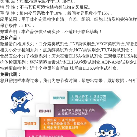
灵 敏 度：zui低检测浓度小于1.0 μg/mL。
特 异 性：不与其它可溶性结构类似物交叉反应。
重 复 性：板内变异系数小于10% ，板间变异系数小于15% 。
应用范围：用于体外定量检测血清、血浆、组织、细胞上清及相关液体样
保存条件：2-8℃；
郑重声明：本产品仅供科研实验，不适用于临床诊断！
更多产品：
微量蛋白检测系列：白介素类试剂盒,TNF类试剂盒,VEGF类试剂盒,肾
相关小分子检测系列：皮质醇类试剂盒,HCY类试剂盒,T3,T4类试剂盒；
食品安全小分子检测系列：庆大霉素ELISA检测试剂盒,三聚氰胺ELISA检测
抗体检测系列：链球菌溶血素o抗体ELISA检测试剂盒,AQP-Ab类试剂盒,H
特种蛋白检测：近十个种属的白蛋白,球蛋白ELISA检测试剂盒。
免费代测：
您只需把样本寄过来，我们为您节省时间，帮您出结果，原始数据，分析数