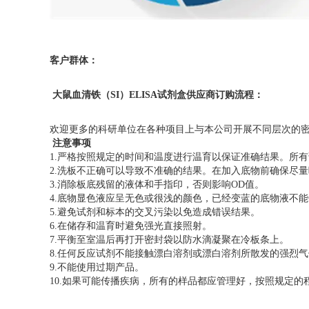
客户群体：
大鼠血清铁（SI）ELISA试剂盒供应商订购流程：
欢迎更多的科研单位在各种项目上与本公司开展不同层次的
注意事项
1.严格按照规定的时间和温度进行温育以保证准确结果。所有
2.洗板不正确可以导致不准确的结果。在加入底物前确保尽
3.消除板底残留的液体和手指印，否则影响OD值。
4.底物显色液应呈无色或很浅的颜色，已经变蓝的底物液不
5.避免试剂和标本的交叉污染以免造成错误结果。
6.在储存和温育时避免强光直接照射。
7.平衡至室温后再打开密封袋以防水滴凝聚在冷板条上。
8.任何反应试剂不能接触漂白溶剂或漂白溶剂所散发的强烈
9.不能使用过期产品。
10.如果可能传播疾病，所有的样品都应管理好，按照规定的