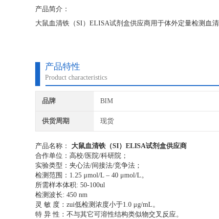
产品简介：
大鼠血清铁（SI）ELISA试剂盒供应商用于体外定量检测
产品特性
Product characteristics
品牌
BIM
供货周期
现货
产品名称：
大鼠血清铁（SI）ELISA试剂盒供应商
合作单位：高校/医院/科研院；
实验类型：夹心法/间接法/竞争法；
检测范围：1.25 μmol/L – 40 μmol/L。
所需样本体积: 50-100ul
检测波长: 450 nm
灵 敏 度：zui低检测浓度小于1.0 μg/mL。
特 异 性：不与其它可溶性结构类似物交叉反应。