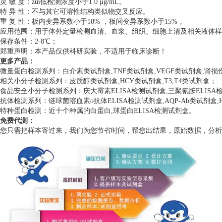
灵 敏 度：zui低检测浓度小于1.0 μg/mL。
特 异 性：不与其它可溶性结构类似物交叉反应。
重 复 性：板内变异系数小于10% ，板间变异系数小于15% 。
应用范围：用于体外定量检测血清、血浆、组织、细胞上清及相关液体样
保存条件：2-8℃；
郑重声明：本产品仅供科研实验，不适用于临床诊断！
更多产品：
微量蛋白检测系列：白介素类试剂盒,TNF类试剂盒,VEGF类试剂盒,肾
相关小分子检测系列：皮质醇类试剂盒,HCY类试剂盒,T3,T4类试剂盒；
食品安全小分子检测系列：庆大霉素ELISA检测试剂盒,三聚氰胺ELISA检测
抗体检测系列：链球菌溶血素o抗体ELISA检测试剂盒,AQP-Ab类试剂盒,H
特种蛋白检测：近十个种属的白蛋白,球蛋白ELISA检测试剂盒。
免费代测：
您只需把样本寄过来，我们为您节省时间，帮您出结果，原始数据，分析数