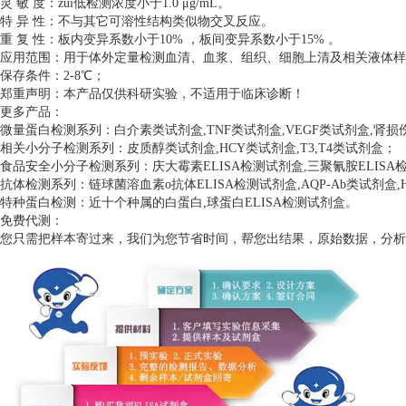
灵 敏 度：zui低检测浓度小于1.0 μg/mL。
特 异 性：不与其它可溶性结构类似物交叉反应。
重 复 性：板内变异系数小于10% ，板间变异系数小于15% 。
应用范围：用于体外定量检测血清、血浆、组织、细胞上清及相关液体样
保存条件：2-8℃；
郑重声明：本产品仅供科研实验，不适用于临床诊断！
更多产品：
微量蛋白检测系列：白介素类试剂盒,TNF类试剂盒,VEGF类试剂盒,肾
相关小分子检测系列：皮质醇类试剂盒,HCY类试剂盒,T3,T4类试剂盒；
食品安全小分子检测系列：庆大霉素ELISA检测试剂盒,三聚氰胺ELISA检测
抗体检测系列：链球菌溶血素o抗体ELISA检测试剂盒,AQP-Ab类试剂盒,H
特种蛋白检测：近十个种属的白蛋白,球蛋白ELISA检测试剂盒。
免费代测：
您只需把样本寄过来，我们为您节省时间，帮您出结果，原始数据，分析数