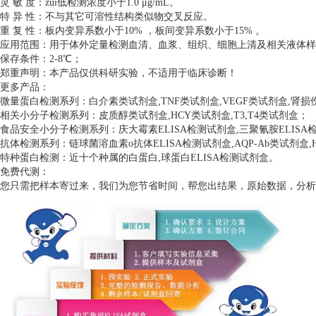
灵 敏 度：zui低检测浓度小于1.0 μg/mL。
特 异 性：不与其它可溶性结构类似物交叉反应。
重 复 性：板内变异系数小于10% ，板间变异系数小于15% 。
应用范围：用于体外定量检测血清、血浆、组织、细胞上清及相关液体样
保存条件：2-8℃；
郑重声明：本产品仅供科研实验，不适用于临床诊断！
更多产品：
微量蛋白检测系列：白介素类试剂盒,TNF类试剂盒,VEGF类试剂盒,肾
相关小分子检测系列：皮质醇类试剂盒,HCY类试剂盒,T3,T4类试剂盒；
食品安全小分子检测系列：庆大霉素ELISA检测试剂盒,三聚氰胺ELISA检测
抗体检测系列：链球菌溶血素o抗体ELISA检测试剂盒,AQP-Ab类试剂盒,H
特种蛋白检测：近十个种属的白蛋白,球蛋白ELISA检测试剂盒。
免费代测：
您只需把样本寄过来，我们为您节省时间，帮您出结果，原始数据，分析数