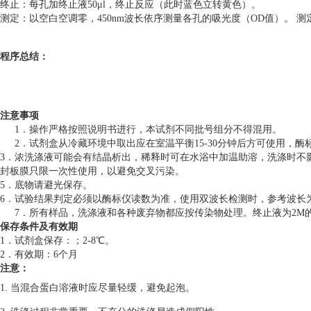
终止：每孔加终止液50μl，终止反应（此时蓝色立转黄色）。
测定：以空白空调零，450nm波长依序测量各孔的吸光度（OD值）。 测
程序总结：
注意事项
1．操作严格按照说明书进行，本试剂不同批号组分不得混用。
2．试剂盒从冷藏环境中取出应在室温平衡15-30分钟后方可使用，
3．浓洗涤液可能会有结晶析出，稀释时可在水浴中加温助溶，洗涤时不
封板膜只限一次性使用，以避免交叉污染。
5．底物请避光保存。
6．试验结果判定必须以酶标仪读数为准，使用双波长检测时，参考波长为6
7．所有样品，洗涤液和各种废弃物都应按传染物处理。终止液为2M
保存条件及有效期
1．试剂盒保存：；2-8℃。
2．有效期：6个月
注意：
1. 当混合蛋白溶液时应尽量轻缓，避免起泡。