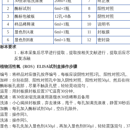
1
30倍浓缩洗涤液
20ml×1瓶
7
终止液
2
酶标试剂
6ml×1瓶
8
阳性对照
3
酶标包被板
12孔×8条
9
阴性对照
4
样品稀释液
6ml×1瓶
10
说明书
5
显色剂A液
6ml×1瓶
11
封板膜
6
显色剂B液
6ml×1/瓶
12
密封袋
标本要求
1．标本采集后尽早进行提取，提取按相关文献进行，提取后应尽
反复冻融
植物活性氧（ROS）ELISA试剂盒
操作步骤
编号：将样品对应微孔按序编号，每板应设阴性对照2孔、阳性对照2孔
加样：分别在阴、阳性对照孔中加入阴性对照、阳性对照50μl。然后在待测
酶标板孔底部，尽量不触及孔壁，轻轻晃动混匀，
温育：用封板膜封板后置37℃温育30分钟。
配液：将30倍浓缩洗涤液用蒸馏水30倍稀释后备用
洗涤：小心揭掉封板膜，弃去液体，甩干，每孔加满洗涤液，静置30秒后
加酶：每孔加入酶标试剂50μl，空白孔除外。
温育：操作同3。
洗涤：操作同5。
显色：每孔先加入显色剂A50μl，再加入显色剂B50μl，轻轻震荡混匀，37