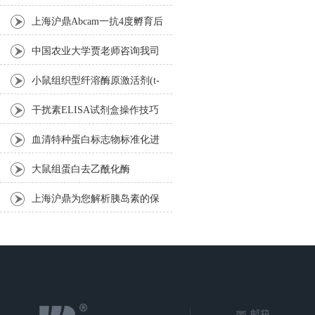
设计
上海沪鼎Abcam一抗4度孵育后
的37度进行复温是有特别原因
中国农业大学贾老师咨询我司
的
小鼠ELISA试剂盒
小鼠组织型纤溶酶原激活剂(t-
PA) ELISA 实验说明
干扰素ELISA试剂盒操作技巧
指导
血清特种蛋白标志物标准化进
程
大鼠组蛋白去乙酰化酶
（HDAC）ELISA试剂盒使用
上海沪鼎为您解析胰岛素的保
说明书
存方法
邮箱