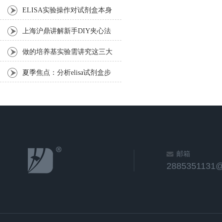
操作步骤
ELISA实验操作对试剂盒本身
的影响
上海沪鼎讲解新手DIY夹心法
elisa技术指南
做的培养基实验需讲究这三大
操作原则
夏季焦点：分析elisa试剂盒步
骤核心
邮箱
2885351131