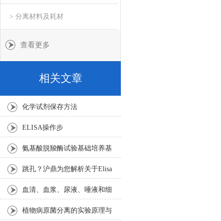
> 分离材料及耗材
查看更多
相关文章
化学试剂保存方法
ELISA操作步
氨基酸脱羧酶试验基础培养基
的使用方法以及注意事项
跳孔？沪鼎为您解析关于Elisa
跳孔相关问题
血清、血浆、尿液、唾液和细
胞的收集和处理方法
植物病原菌分离的实验原理与