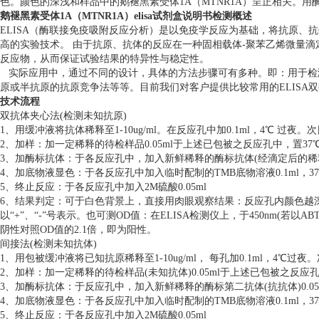
色。颜色的深浅和样品中的鹅褪黑素受体1A（MTNR1A）呈正相关。用酶
鹅褪黑素受体1A（MTNR1A）elisa试剂盒说明书检测概述
ELISA（酶联接免疫吸附反应分析）是以免疫学反应为基础，将抗原、
高的实验技术。 由于抗原、抗体的反应在一种固相载体-聚苯乙烯微量
反应物，从而保证试验结果的特异性与稳定性。
实际应用中，通过不同的设计，具体的方法步骤可有多种。即：用于检
原或半抗原的抗原竞争法等等。目前我们对客户提供比较常用的ELISA双
技术流程
双抗体夹心法(检测未知抗原)
1、用缓冲液将抗体稀释至1-10ug/ml。在反应孔中加0.1ml，4℃ 过
2、加样：加一定稀释的待检样品0.05ml于上述已包被之反应孔中，置3
3、加酶标抗体：于各反应孔中，加入新鲜稀释的酶标抗体(经滴定后的稀释度)0
4、加底物液显色：于各反应孔中加入临时配制的TMB底物溶液0.1ml，37℃
5、终止反应：于各反应孔中加入2M硫酸0.05ml
6、结果判定：可于白色背景上，直接用肉眼观察结果：反应孔内颜色越
以“+”、“-”号表示。也可测OD值：在ELISA检测仪上，于450nm(若
阴性对照OD值的2.1倍，即为阳性。
间接法(检测未知抗体)
1、用包被缓冲液将已知抗原稀释至1-10ug/ml， 每孔加0.1ml，4℃过夜
2、加样：加一定稀释的待检样品(未知抗体)0.05ml于上述已包被之反应孔
3、加酶标抗体：于反应孔中，加入新鲜稀释的酶标第二抗体(抗抗体)0.05ml
4、加底物液显色：于各反应孔中加入临时配制的TMB底物溶液0.1ml，37℃
5、终止反应：于各反应孔中加入2M硫酸0.05ml