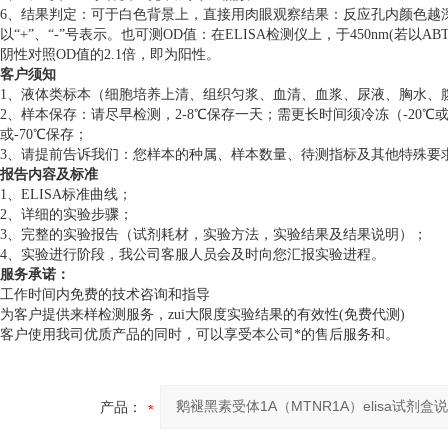
6、结果判定：可于白色背景上，直接用肉眼观察结果：反应孔内颜色越
以“+”、“-”号表示。也可测OD值：在ELISA检测仪上，于450nm(若
阴性对照OD值的2.1倍，即为阳性。
客户须知
1、液体类标本（细胞培养上清、组织匀浆、血清、血浆、尿液、胸水、
2、样本保存：请尽早检测，2-8℃保存一天；需更长时间须冷冻（-20℃
或-70℃保存；
3、请提前告诉我们：您样本的种属、样本数量、待测指标及其他特殊要
报告内容及标准
1、ELISA标准曲线；
2、详细的实验步骤；
3、完整的实验报告（试剂耗材，实验方法，实验结果及结果说明）；
4、实验进行阶段，我公司客服人员会及时向您汇报实验进程。
服务承诺：
工作时间内免费的技术咨询和指导
为客户提供来样检测服务，zui大限度实验结果的有效性(免费代测)
客户使用我司优质产品的同时，可以享受本公司*的售后服务和。
产品：