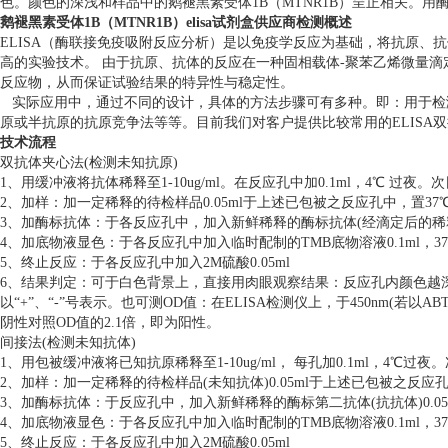
色。颜色的深浅和样品中的鹅褪黑素受体1B（MTNR1B）呈正相关。用酶
鹅褪黑素受体1B（MTNR1B）elisa试剂盒供应商检测概述
ELISA（酶联接免疫吸附反应分析）是以免疫学反应为基础，将抗原、
高的实验技术。 由于抗原、抗体的反应在一种固相载体-聚苯乙烯微量
反应物，从而保证试验结果的特异性与稳定性。
实际应用中，通过不同的设计，具体的方法步骤可有多种。即：用于检
原或半抗原的抗原竞争法等等。目前我们对客户提供比较常用的ELISA双
技术流程
双抗体夹心法(检测未知抗原)
1、用缓冲液将抗体稀释至1-10ug/ml。在反应孔中加0.1ml，4℃ 过
2、加样：加一定稀释的待检样品0.05ml于上述已包被之反应孔中，置3
3、加酶标抗体：于各反应孔中，加入新鲜稀释的酶标抗体(经滴定后的稀释度)0
4、加底物液显色：于各反应孔中加入临时配制的TMB底物溶液0.1ml，37℃
5、终止反应：于各反应孔中加入2M硫酸0.05ml
6、结果判定：可于白色背景上，直接用肉眼观察结果：反应孔内颜色越
以“+”、“-”号表示。也可测OD值：在ELISA检测仪上，于450nm(若
阴性对照OD值的2.1倍，即为阳性。
间接法(检测未知抗体)
1、用包被缓冲液将已知抗原稀释至1-10ug/ml， 每孔加0.1ml，4℃过夜
2、加样：加一定稀释的待检样品(未知抗体)0.05ml于上述已包被之反应孔
3、加酶标抗体：于反应孔中，加入新鲜稀释的酶标第二抗体(抗抗体)0.05ml
4、加底物液显色：于各反应孔中加入临时配制的TMB底物溶液0.1ml，37℃
5、终止反应：于各反应孔中加入2M硫酸0.05ml