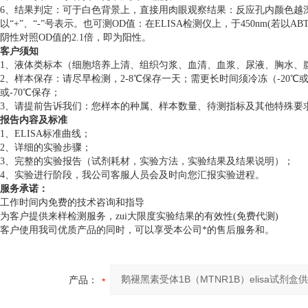
6、结果判定：可于白色背景上，直接用肉眼观察结果：反应孔内颜色越
以“+”、“-”号表示。也可测OD值：在ELISA检测仪上，于450nm(若
阴性对照OD值的2.1倍，即为阳性。
客户须知
1、液体类标本（细胞培养上清、组织匀浆、血清、血浆、尿液、胸水、
2、样本保存：请尽早检测，2-8℃保存一天；需更长时间须冷冻（-20℃
或-70℃保存；
3、请提前告诉我们：您样本的种属、样本数量、待测指标及其他特殊要
报告内容及标准
1、ELISA标准曲线；
2、详细的实验步骤；
3、完整的实验报告（试剂耗材，实验方法，实验结果及结果说明）；
4、实验进行阶段，我公司客服人员会及时向您汇报实验进程。
服务承诺：
工作时间内免费的技术咨询和指导
为客户提供来样检测服务，zui大限度实验结果的有效性(免费代测)
客户使用我司优质产品的同时，可以享受本公司*的售后服务和。
产品：