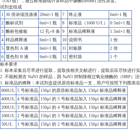
（OD 值），通过标准曲线计算样品中脲酶(urease) 活性浓度。
试剂盒组成
1
30 倍浓缩洗涤液
20ml×1 瓶
7
终止液
6ml×1 瓶
2
酶标试剂
6ml×1 瓶
8
标准品（1600 U/L）
0.5ml×1 瓶
3
酶标包被板
12 孔×8 条
9
标准品稀释液
1.5ml×1 瓶
4
样品稀释液
6ml×1 瓶
10
说明书
1 份
5
显色剂 A 液
6ml×1 瓶
11
封板膜
2 张
6
显色剂 B 液
6ml×1/瓶
12
密封袋
1 个
标本要求
1. 标本采集后尽早进行提取，提取按相关文献进行，提取后应尽快进行
2. 不能检测含 NaN3 的样品，因 NaN3 抑制辣根过氧化物酶的（HRP
1. 标准品的稀释：本试剂盒提供原倍标准品一支，用户可按照下列图表
800U/L
5 号标准品
150μl 的原倍标准品加入 150μl 标准品稀释液
400U/L
4 号标准品
150μl 的 5 号标准品加入 150μl 标准品稀释液
200U/L
3 号标准品
150μl 的 4 号标准品加入 150μl 标准品稀释液
100U/L
2 号标准品
150μl 的 3 号标准品加入 150μl 标准品稀释液
50U/L
1 号标准品
150μl 的 2 号标准品加入 150μl 标准品稀释液