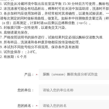
1. 试剂盒从冷藏环境中取出应在室温平衡 15-30 分钟后方可使用，
2. 浓洗涤液可能会有结晶析出，稀释时可在水浴中加温助溶，洗涤时不
3. 各步加样均应使用加样器，并经常校对其准确性，以避免试验误差。一
请每次测定的同时做标准曲线，做复孔。如标本中待测物质含量过高（样本 
（n 倍）后再测定，计算时请zui后乘以总稀释倍数（×n×5）。
5. 封板膜只限一次性使用，以避免交叉污染。
6. 底物请避光保存。
7. 严格按照说明书的操作进行，试验结果判定必须以酶标仪读数为准.
8. 所有样品，洗涤液和各种废弃物都应按传染物处理。
9. 本试剂不同批号组分不得混用。保存条件及有效期
1. 试剂盒保存：；2-8℃。
2. 有效期：6 个月
产品：
您的单位：
您的姓名：