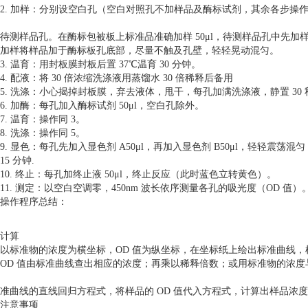
2. 加样：分别设空白孔（空白对照孔不加样品及酶标试剂，其余各步操
待测样品孔。在酶标包被板上标准品准确加样 50μl，待测样品孔中先加样品稀释
加样将样品加于酶标板孔底部，尽量不触及孔壁，轻轻晃动混匀。
3. 温育：用封板膜封板后置 37℃温育 30 分钟。
4. 配液：将 30 倍浓缩洗涤液用蒸馏水 30 倍稀释后备用
5. 洗涤：小心揭掉封板膜，弃去液体，甩干，每孔加满洗涤液，静置 30 
6. 加酶：每孔加入酶标试剂 50μl，空白孔除外。
7. 温育：操作同 3。
8. 洗涤：操作同 5。
9. 显色：每孔先加入显色剂 A50μl，再加入显色剂 B50μl，轻轻震荡混
15 分钟.
10. 终止：每孔加终止液 50μl，终止反应（此时蓝色立转黄色）。
11. 测定：以空白空调零，450nm 波长依序测量各孔的吸光度（OD 值）
操作程序总结：
计算
以标准物的浓度为横坐标，OD 值为纵坐标，在坐标纸上绘出标准曲线，
OD 值由标准曲线查出相应的浓度；再乘以稀释倍数；或用标准物的浓度与
准曲线的直线回归方程式，将样品的 OD 值代入方程式，计算出样品浓
注意事项