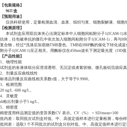
【包装规格】
96
T
/盒
【预期用途】
仅供科研使用，定量检测血清、血浆、组织匀浆、细胞裂解液、细胞培养
【检测
原理
】
本试剂盒应用双抗体夹心法测定标本中人细胞间粘附分子1(ICAM-1)
抗体，往包被单抗的微孔中依次加入细胞间粘附分子1(ICAM-1)，再与HR
复合物，经过*洗涤后加底物TMB显色。TMB在HRP酶的催化下转化
附分子1(ICAM-1)呈正相关。用酶标仪在450nm波长下测定吸光度（OD
【产品性能】
1、物理性能
试剂盒的各液体组分应澄清透明、无沉淀或者絮状物。微孔板铝箔袋应真
2、剂量反应曲线线性
标准品剂量反应曲线相关系数r值，大于等于0.9900。
3、检测范围
20 ng/L -600 ng/L。
4、灵敏度
di检出剂量小于5 ng/L。
5、精密度
精密度用样品测定值的变异系数CV 表示。CV（%） = SD/mean×100
批内差：取同批次试剂盒对低、中、高值定值样本进行定量检测，每份样本
批间差：选取3 个不同批次的试剂盒分别对低、中、高值定值样本进行定