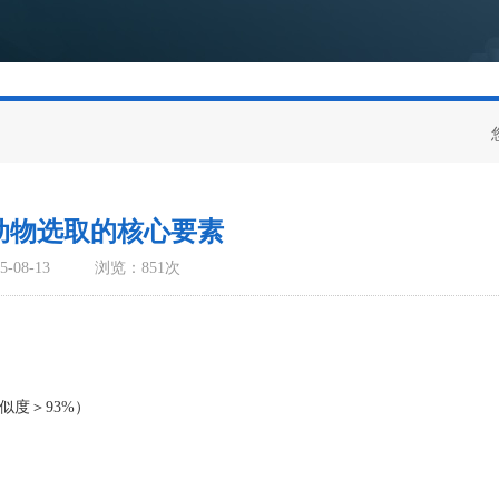
动物选取的核心要素
-08-13
浏览：851次
似度＞93%）
）