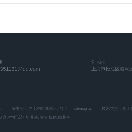
箱
地址
5351131@qq.com
上海市松江区漕河
d.
备案号：
沪ICP备13029363号-1
sitemap.xml
技术支持：
化工
A试剂盒,生物试剂,培养基,血清,抗体,细胞等