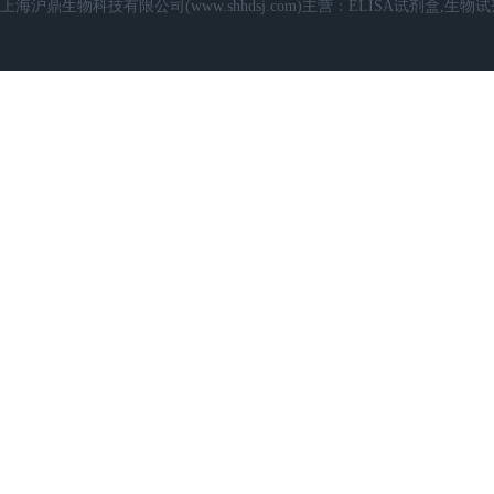
上海沪鼎生物科技有限公司(www.shhdsj.com)主营：ELISA试剂盒,生物