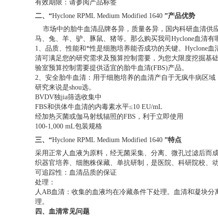
有效期限：请参阅产品标签
二、“
Hyclone RPML Medium Modified 1640
”产品优势
市场中的胎牛血清品牌各异，质量各异，国内科研血清供应
马、兔、羊、驴、豚鼠、猪等。那么购买我司
Hyclone
血清有
1、品质、性能和*性是细胞培养能否成功的关键。
Hyclone
血
清可满足您的研究需求及预算控制需要，为您大限度挖掘基
验室预算控制需要提供适宜的胎牛血清(FBS)产品。
2、安全胎牛血清：用于细胞培养的血清产自于无疯牛病区域
研究来说是
shou
选。
BVDV独
jia
筛选收集中
FBS和供体牛血清的内毒素水平≤10 EU/mL
经加热灭菌或伽马射线辐照的FBS，利于立即使用
100-1,000 mL包装规格
三、“
Hyclone RPML Medium Modified 1640
”特点
采用正常人血液为原料，经无菌采集、分离、微孔过滤后而成。
织器官培养、细胞株保藏、单抗研制，是医院、科研院校、
可追踪性：血清品质的保证
处理：
人AB血清：收集的血液均在冷藏条件下处理。血清和凝块分
理。
四、血清常见问题