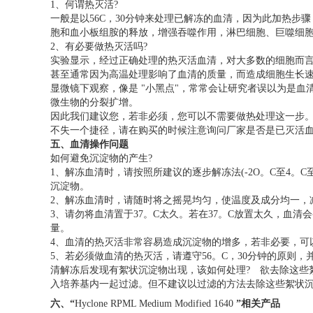
1、何谓热灭活?
一般是以56C，30分钟来处理已解冻的血清，因为此加热步
胞和血小板组胺的释放，增强吞噬作用，淋巴细胞、巨噬细
2、有必要做热灭活吗?
实验显示，经过正确处理的热灭活血清，对大多数的细胞而言
甚至通常因为高温处理影响了血清的质量，而造成细胞生长
显微镜下观察，像是 "小黑点"，常常会让研究者误以为是血
微生物的分裂扩增。
因此我们建议您，若非必须，您可以不需要做热处理这一步。
不失一个捷径，请在购买的时候注意询问厂家是否是已灭活
五、血清操作问题
如何避免沉淀物的产生?
1、解冻血清时，请按照所建议的逐步解冻法(-2O。C至4。C
沉淀物。
2、解冻血清时，请随时将之摇晃均匀，使温度及成分均一，
3、请勿将血清置于37。C太久。若在37。C放置太久，血
量。
4、血清的热灭活非常容易造成沉淀物的增多，若非必要，可
5、若必须做血清的热灭活，请遵守56。C，30分钟的原则
清解冻后发现有絮状沉淀物出现，该如何处理? 欲去除这些
入培养基内一起过滤。但不建议以过滤的方法去除这些絮状
六、“
Hyclone RPML Medium Modified 1640
”相关产品