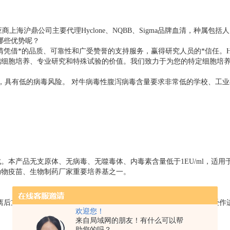
商上海沪鼎公司主要代理
Hyclone
、NQBB、Sigma品牌血清，种属包括
哪些优势呢？
清凭借*的品质、可靠性和广受赞誉的支持服务，赢得研究人员的*信任。
H
础细胞培养、专业研究和特殊试验的价值。我们致力于为您的特定细胞培
，具有低的病毒风险。 对牛病毒性腹泻病毒含量要求非常低的学校、工
本产品无支原体、无病毒、无噬毒体、内毒素含量低于1EU/ml，适用
动物疫苗、生物制药厂家重要培养基之一。
离后立即将血清合并并冷冻。只有符合我们的检测标准的血清才被接受作
欢迎您！
来自局域网的朋友！有什么可以帮
助您的吗？